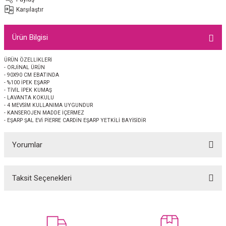
EŞARP
Karşılaştır
 EŞARP
AL
Ürün Bilgisi
İPEK EŞARP 2025-2026 SONBAHAR KIŞ
M JAKAR ŞAL
ÜRÜN ÖZELLİKLERİ
- ORJİNAL ÜRÜN
- 90X90 CM EBATINDA
GRAM EŞARP
ği İpek Koton Şal
- %100 İPEK EŞARP
- TİVİL İPEK KUMAŞ
- LAVANTA KOKULU
- 4 MEVSİM KULLANIMA UYGUNDUR
ARP
- KANSEROJEN MADDE İÇERMEZ
- EŞARP ŞAL EVİ PİERRE CARDİN EŞARP YETKİLİ BAYİSİDİR
 EŞARP
LI ŞAL
Yorumlar
EŞARP
KARLI ŞAL
Taksit Seçenekleri
 ŞAL
Bu ürüne ilk yorumu siz yapın!
 ŞAL
Yorum Yaz