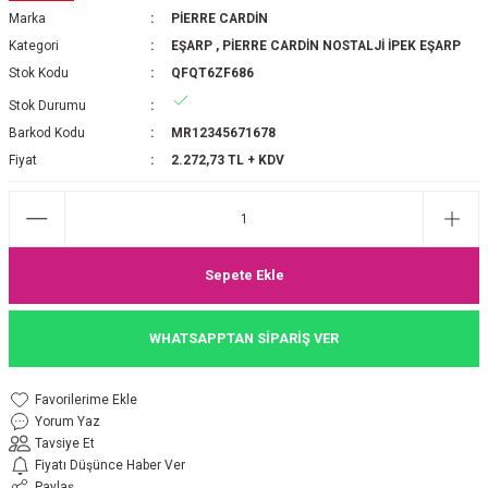
Marka
PİERRE CARDİN
P 2025-2026 SONBAHAR KIŞ
E MONOGRAM ŞAL
Kategori
EŞARP
,
PİERRE CARDİN NOSTALJİ İPEK EŞARP
Stok Kodu
QFQT6ZF686
M JAKAR EŞARP
İNKIL MEDİNE İPEĞİ ŞAL
Stok Durumu
OOLTUCH PAMUK EŞARP
L
Barkod Kodu
MR12345671678
Fiyat
2.272,73 TL + KDV
GEL ŞİFON EŞARP
LİĞİ İPEK KOTON EŞARP
Sepete Ekle
 EŞARP
LÜ ŞAL
WHATSAPPTAN SİPARİŞ VER
ARP
E İPEĞİ ŞAL
L İPEK EŞARP
O ŞAL
Yorum Yaz
Tavsiye Et
ARP
ŞAL
Fiyatı Düşünce Haber Ver
Paylaş