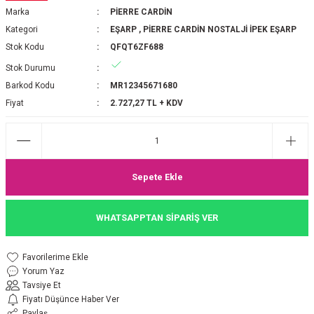
Marka
PİERRE CARDİN
P 2025-2026 SONBAHAR KIŞ
E MONOGRAM ŞAL
Kategori
EŞARP
,
PİERRE CARDİN NOSTALJİ İPEK EŞARP
Stok Kodu
QFQT6ZF688
M JAKAR EŞARP
İNKIL MEDİNE İPEĞİ ŞAL
Stok Durumu
OOLTUCH PAMUK EŞARP
L
Barkod Kodu
MR12345671680
Fiyat
2.727,27 TL + KDV
GEL ŞİFON EŞARP
LİĞİ İPEK KOTON EŞARP
Sepete Ekle
 EŞARP
LÜ ŞAL
WHATSAPPTAN SİPARİŞ VER
ARP
E İPEĞİ ŞAL
L İPEK EŞARP
O ŞAL
Yorum Yaz
Tavsiye Et
ARP
ŞAL
Fiyatı Düşünce Haber Ver
Paylaş