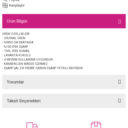
EŞARP
Karşılaştır
 EŞARP
AL
Ürün Bilgisi
İPEK EŞARP 2025-2026 SONBAHAR KIŞ
M JAKAR ŞAL
ÜRÜN ÖZELLİKLERİ
- ORJİNAL ÜRÜN
- 90X90 CM EBATINDA
GRAM EŞARP
ği İpek Koton Şal
- %100 İPEK EŞARP
- TİVİL İPEK KUMAŞ
- LAVANTA KOKULU
- 4 MEVSİM KULLANIMA UYGUNDUR
ARP
- KANSEROJEN MADDE İÇERMEZ
- EŞARP ŞAL EVİ PİERRE CARDİN EŞARP YETKİLİ BAYİSİDİR
 EŞARP
LI ŞAL
Yorumlar
EŞARP
KARLI ŞAL
Taksit Seçenekleri
 ŞAL
Bu ürüne ilk yorumu siz yapın!
 ŞAL
Yorum Yaz