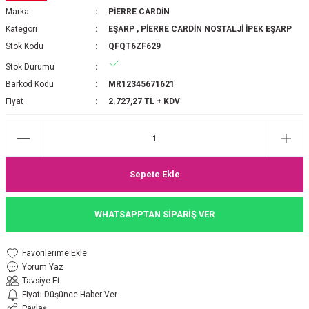
Marka
PİERRE CARDİN
P 2025-2026 SONBAHAR KIŞ
E MONOGRAM ŞAL
Kategori
EŞARP
,
PİERRE CARDİN NOSTALJİ İPEK EŞARP
Stok Kodu
QFQT6ZF629
M JAKAR EŞARP
İNKIL MEDİNE İPEĞİ ŞAL
Stok Durumu
OOLTUCH PAMUK EŞARP
L
Barkod Kodu
MR12345671621
Fiyat
2.727,27 TL + KDV
GEL ŞİFON EŞARP
LİĞİ İPEK KOTON EŞARP
Sepete Ekle
 EŞARP
LÜ ŞAL
WHATSAPPTAN SİPARİŞ VER
ARP
E İPEĞİ ŞAL
L İPEK EŞARP
O ŞAL
Yorum Yaz
Tavsiye Et
ARP
ŞAL
Fiyatı Düşünce Haber Ver
Paylaş