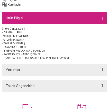
EŞARP
Karşılaştır
 EŞARP
AL
Ürün Bilgisi
İPEK EŞARP 2025-2026 SONBAHAR KIŞ
M JAKAR ŞAL
ÜRÜN ÖZELLİKLERİ
- ORJİNAL ÜRÜN
- 90X90 CM EBATINDA
GRAM EŞARP
ği İpek Koton Şal
- %100 İPEK EŞARP
- TİVİL İPEK KUMAŞ
- LAVANTA KOKULU
- 4 MEVSİM KULLANIMA UYGUNDUR
ARP
- KANSEROJEN MADDE İÇERMEZ
- EŞARP ŞAL EVİ PİERRE CARDİN EŞARP YETKİLİ BAYİSİDİR
 EŞARP
LI ŞAL
Yorumlar
EŞARP
KARLI ŞAL
Taksit Seçenekleri
 ŞAL
Bu ürüne ilk yorumu siz yapın!
 ŞAL
Yorum Yaz