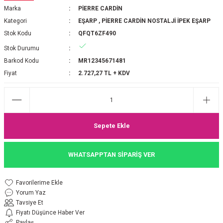
Marka
PİERRE CARDİN
P 2025-2026 SONBAHAR KIŞ
E MONOGRAM ŞAL
Kategori
EŞARP
,
PİERRE CARDİN NOSTALJİ İPEK EŞARP
Stok Kodu
QFQT6ZF490
M JAKAR EŞARP
İNKIL MEDİNE İPEĞİ ŞAL
Stok Durumu
OOLTUCH PAMUK EŞARP
L
Barkod Kodu
MR12345671481
Fiyat
2.727,27 TL + KDV
GEL ŞİFON EŞARP
LİĞİ İPEK KOTON EŞARP
Sepete Ekle
 EŞARP
LÜ ŞAL
WHATSAPPTAN SİPARİŞ VER
ARP
E İPEĞİ ŞAL
L İPEK EŞARP
O ŞAL
Yorum Yaz
Tavsiye Et
ARP
ŞAL
Fiyatı Düşünce Haber Ver
Paylaş