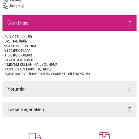
EŞARP
Karşılaştır
 EŞARP
AL
Ürün Bilgisi
İPEK EŞARP 2025-2026 SONBAHAR KIŞ
M JAKAR ŞAL
ÜRÜN ÖZELLİKLERİ
- ORJİNAL ÜRÜN
- 90X90 CM EBATINDA
GRAM EŞARP
ği İpek Koton Şal
- %100 İPEK EŞARP
- TİVİL İPEK KUMAŞ
- LAVANTA KOKULU
- 4 MEVSİM KULLANIMA UYGUNDUR
ARP
- KANSEROJEN MADDE İÇERMEZ
- EŞARP ŞAL EVİ PİERRE CARDİN EŞARP YETKİLİ BAYİSİDİR
 EŞARP
LI ŞAL
Yorumlar
EŞARP
KARLI ŞAL
Taksit Seçenekleri
 ŞAL
Bu ürüne ilk yorumu siz yapın!
 ŞAL
Yorum Yaz