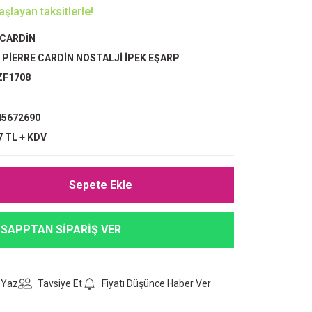
şlayan taksitlerle!
 CARDİN
,
PİERRE CARDİN NOSTALJİ İPEK EŞARP
ZF1708
5672690
7 TL + KDV
Sepete Ekle
SAPPTAN SİPARİŞ VER
 Yaz
Tavsiye Et
Fiyatı Düşünce Haber Ver