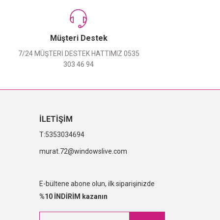
Müşteri Destek
7/24 MÜŞTERİ DESTEK HATTIMIZ 0535
303 46 94
İLETİŞİM
5353034694
murat.72@windowslive.com
E-bültene abone olun, ilk siparişinizde
%10 İNDİRİM kazanın