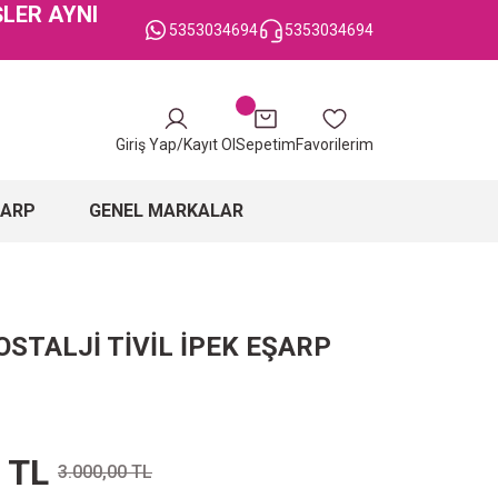
ŞLER AYNI
5353034694
5353034694
Giriş Yap/Kayıt Ol
Sepetim
Favorilerim
ŞARP
GENEL MARKALAR
STALJİ TİVİL İPEK EŞARP
 TL
3.000,00 TL