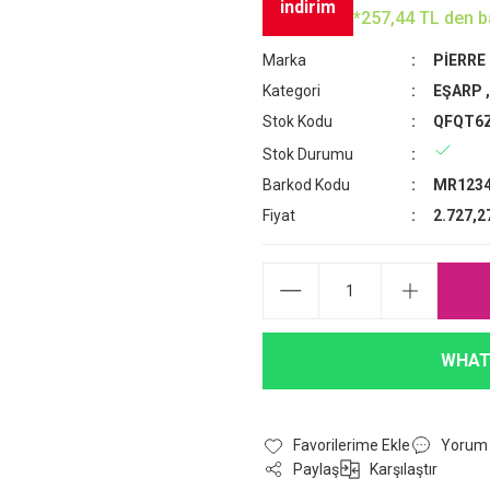
indirim
*257,44 TL den ba
Marka
PİERRE
Kategori
EŞARP
Stok Kodu
QFQT6
Stok Durumu
Barkod Kodu
MR1234
Fiyat
2.727,2
WHAT
Yorum
Paylaş
Karşılaştır