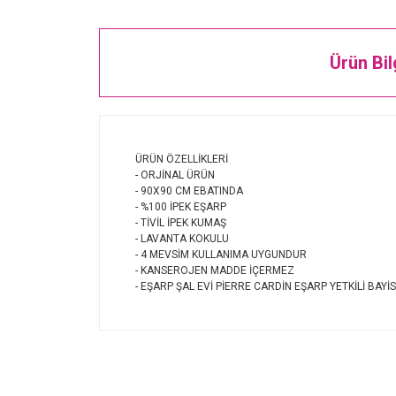
Ürün Bil
ÜRÜN ÖZELLİKLERİ
- ORJİNAL ÜRÜN
- 90X90 CM EBATINDA
- %100 İPEK EŞARP
- TİVİL İPEK KUMAŞ
- LAVANTA KOKULU
- 4 MEVSİM KULLANIMA UYGUNDUR
- KANSEROJEN MADDE İÇERMEZ
- EŞARP ŞAL EVİ PİERRE CARDİN EŞARP YETKİLİ BAYİS