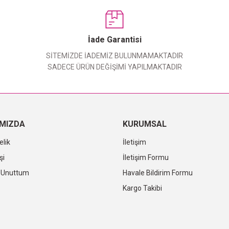
Bu ürüne ilk yorumu siz yapın!
Yorum Yaz
İade Garantisi
SİTEMİZDE İADEMİZ BULUNMAMAKTADIR
SADECE ÜRÜN DEĞİŞİMİ YAPILMAKTADIR
IMIZDA
KURUMSAL
elik
İletişim
şi
İletişim Formu
i Unuttum
Havale Bildirim Formu
Kargo Takibi