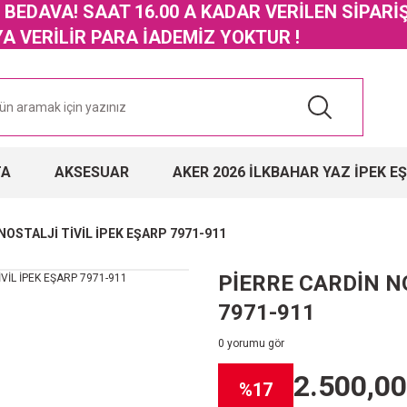
GO BEDAVA! SAAT 16.00 A KADAR VERİLEN SİPARİ
 VERİLİR PARA İADEMİZ YOKTUR !
TA
AKSESUAR
AKER 2026 İLKBAHAR YAZ İPEK E
NOSTALJİ TİVİL İPEK EŞARP 7971-911
PİERRE CARDİN NO
7971-911
0 yorumu gör
2.500,00
%17