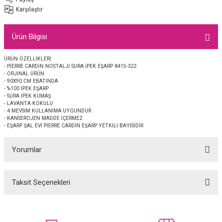
EŞARP
Karşılaştır
 EŞARP
AL
Ürün Bilgisi
İPEK EŞARP 2025-2026 SONBAHAR KIŞ
M JAKAR ŞAL
ÜRÜN ÖZELLİKLERİ
- PİERRE CARDİN NOSTALJİ SURA İPEK EŞARP 8415-322
- ORJİNAL ÜRÜN
GRAM EŞARP
ği İpek Koton Şal
- 90X90 CM EBATINDA
- %100 İPEK EŞARP
- SURA İPEK KUMAŞ
- LAVANTA KOKULU
ARP
- 4 MEVSİM KULLANIMA UYGUNDUR
- KANSEROJEN MADDE İÇERMEZ
- EŞARP ŞAL EVİ PİERRE CARDİN EŞARP YETKİLİ BAYİSİDİR
 EŞARP
LI ŞAL
Yorumlar
EŞARP
KARLI ŞAL
 ŞAL
Taksit Seçenekleri
Bu ürüne ilk yorumu siz yapın!
 ŞAL
Yorum Yaz