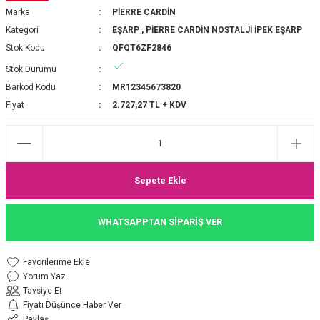
Marka
PİERRE CARDİN
P 2025-2026 SONBAHAR KIŞ
E MONOGRAM ŞAL
Kategori
EŞARP
,
PİERRE CARDİN NOSTALJİ İPEK EŞARP
Stok Kodu
QFQT6ZF2846
M JAKAR EŞARP
İNKIL MEDİNE İPEĞİ ŞAL
Stok Durumu
OOLTUCH PAMUK EŞARP
L
Barkod Kodu
MR12345673820
Fiyat
2.727,27 TL + KDV
GEL ŞİFON EŞARP
LİĞİ İPEK KOTON EŞARP
Sepete Ekle
 EŞARP
LÜ ŞAL
WHATSAPPTAN SİPARİŞ VER
ARP
E İPEĞİ ŞAL
L İPEK EŞARP
O ŞAL
Yorum Yaz
Tavsiye Et
ARP
ŞAL
Fiyatı Düşünce Haber Ver
Paylaş