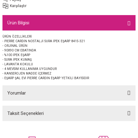
EŞARP
Karşılaştır
 EŞARP
AL
Ürün Bilgisi
İPEK EŞARP 2025-2026 SONBAHAR KIŞ
M JAKAR ŞAL
ÜRÜN ÖZELLİKLERİ
- PİERRE CARDİN NOSTALJİ SURA İPEK EŞARP 8415-321
- ORJİNAL ÜRÜN
GRAM EŞARP
ği İpek Koton Şal
- 90X90 CM EBATINDA
- %100 İPEK EŞARP
- SURA İPEK KUMAŞ
- LAVANTA KOKULU
ARP
- 4 MEVSİM KULLANIMA UYGUNDUR
- KANSEROJEN MADDE İÇERMEZ
- EŞARP ŞAL EVİ PİERRE CARDİN EŞARP YETKİLİ BAYİSİDİR
 EŞARP
LI ŞAL
Yorumlar
EŞARP
KARLI ŞAL
 ŞAL
Taksit Seçenekleri
Bu ürüne ilk yorumu siz yapın!
 ŞAL
Yorum Yaz