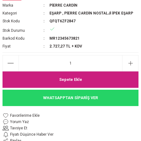
Marka
PİERRE CARDİN
P 2025-2026 SONBAHAR KIŞ
E MONOGRAM ŞAL
Kategori
EŞARP
,
PİERRE CARDİN NOSTALJİ İPEK EŞARP
Stok Kodu
QFQT6ZF2847
M JAKAR EŞARP
İNKIL MEDİNE İPEĞİ ŞAL
Stok Durumu
OOLTUCH PAMUK EŞARP
L
Barkod Kodu
MR12345673821
Fiyat
2.727,27 TL + KDV
GEL ŞİFON EŞARP
LİĞİ İPEK KOTON EŞARP
Sepete Ekle
 EŞARP
LÜ ŞAL
WHATSAPPTAN SİPARİŞ VER
ARP
E İPEĞİ ŞAL
L İPEK EŞARP
O ŞAL
Yorum Yaz
Tavsiye Et
ARP
ŞAL
Fiyatı Düşünce Haber Ver
Paylaş