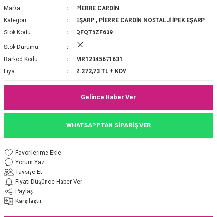
Marka
PİERRE CARDİN
P 2025-2026 SONBAHAR KIŞ
E MONOGRAM ŞAL
Kategori
EŞARP
,
PİERRE CARDİN NOSTALJİ İPEK EŞARP
Stok Kodu
QFQT6ZF639
M JAKAR EŞARP
İNKIL MEDİNE İPEĞİ ŞAL
Stok Durumu
OOLTUCH PAMUK EŞARP
L
Barkod Kodu
MR12345671631
Fiyat
2.272,73 TL + KDV
GEL ŞİFON EŞARP
Gelince Haber Ver
LİĞİ İPEK KOTON EŞARP
WHATSAPPTAN SİPARİŞ VER
 EŞARP
LÜ ŞAL
ARP
E İPEĞİ ŞAL
Yorum Yaz
Tavsiye Et
L İPEK EŞARP
O ŞAL
Fiyatı Düşünce Haber Ver
Paylaş
Karşılaştır
ARP
ŞAL