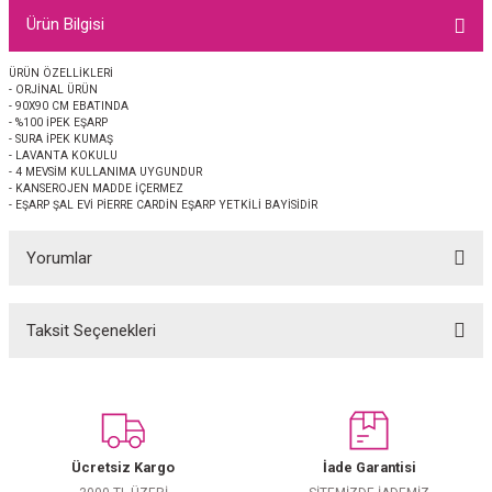
EŞARP
Ürün Bilgisi
 EŞARP
AL
ÜRÜN ÖZELLİKLERİ
- ORJİNAL ÜRÜN
- 90X90 CM EBATINDA
- %100 İPEK EŞARP
İPEK EŞARP 2025-2026 SONBAHAR KIŞ
M JAKAR ŞAL
- SURA İPEK KUMAŞ
- LAVANTA KOKULU
- 4 MEVSİM KULLANIMA UYGUNDUR
GRAM EŞARP
ği İpek Koton Şal
- KANSEROJEN MADDE İÇERMEZ
- EŞARP ŞAL EVİ PİERRE CARDİN EŞARP YETKİLİ BAYİSİDİR
ARP
Yorumlar
 EŞARP
LI ŞAL
Taksit Seçenekleri
EŞARP
KARLI ŞAL
Bu ürüne ilk yorumu siz yapın!
 ŞAL
Yorum Yaz
 ŞAL
Ücretsiz Kargo
İade Garantisi