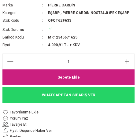
Marka
PİERRE CARDİN
P 2025-2026 SONBAHAR KIŞ
E MONOGRAM ŞAL
Kategori
EŞARP
,
PİERRE CARDİN NOSTALJİ İPEK EŞARP
Stok Kodu
QFQT6ZF633
M JAKAR EŞARP
İNKIL MEDİNE İPEĞİ ŞAL
Stok Durumu
OOLTUCH PAMUK EŞARP
L
Barkod Kodu
MR12345671625
Fiyat
4.090,91 TL + KDV
GEL ŞİFON EŞARP
LİĞİ İPEK KOTON EŞARP
Sepete Ekle
 EŞARP
LÜ ŞAL
WHATSAPPTAN SİPARİŞ VER
ARP
E İPEĞİ ŞAL
L İPEK EŞARP
O ŞAL
Yorum Yaz
Tavsiye Et
ARP
ŞAL
Fiyatı Düşünce Haber Ver
Paylaş