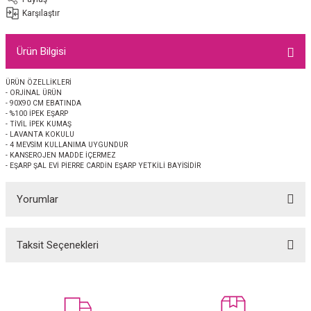
EŞARP
Karşılaştır
 EŞARP
AL
Ürün Bilgisi
İPEK EŞARP 2025-2026 SONBAHAR KIŞ
M JAKAR ŞAL
ÜRÜN ÖZELLİKLERİ
- ORJİNAL ÜRÜN
- 90X90 CM EBATINDA
GRAM EŞARP
ği İpek Koton Şal
- %100 İPEK EŞARP
- TİVİL İPEK KUMAŞ
- LAVANTA KOKULU
- 4 MEVSİM KULLANIMA UYGUNDUR
ARP
- KANSEROJEN MADDE İÇERMEZ
- EŞARP ŞAL EVİ PİERRE CARDİN EŞARP YETKİLİ BAYİSİDİR
 EŞARP
LI ŞAL
Yorumlar
EŞARP
KARLI ŞAL
Taksit Seçenekleri
 ŞAL
Bu ürüne ilk yorumu siz yapın!
 ŞAL
Yorum Yaz