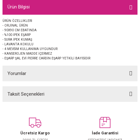
EŞARP
Ürün Bilgisi
 EŞARP
AL
ÜRÜN ÖZELLİKLERİ
- ORJİNAL ÜRÜN
- 90X90 CM EBATINDA
- %100 İPEK EŞARP
İPEK EŞARP 2025-2026 SONBAHAR KIŞ
M JAKAR ŞAL
- SURA İPEK KUMAŞ
- LAVANTA KOKULU
- 4 MEVSİM KULLANIMA UYGUNDUR
GRAM EŞARP
ği İpek Koton Şal
- KANSEROJEN MADDE İÇERMEZ
- EŞARP ŞAL EVİ PİERRE CARDİN EŞARP YETKİLİ BAYİSİDİR
ARP
Yorumlar
 EŞARP
LI ŞAL
Taksit Seçenekleri
EŞARP
KARLI ŞAL
Bu ürüne ilk yorumu siz yapın!
 ŞAL
Yorum Yaz
 ŞAL
Ücretsiz Kargo
İade Garantisi