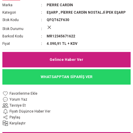
Marka
PİERRE CARDİN
P 2025-2026 SONBAHAR KIŞ
E MONOGRAM ŞAL
Kategori
EŞARP
,
PİERRE CARDİN NOSTALJİ İPEK EŞARP
Stok Kodu
QFQT6ZF630
M JAKAR EŞARP
İNKIL MEDİNE İPEĞİ ŞAL
Stok Durumu
OOLTUCH PAMUK EŞARP
L
Barkod Kodu
MR12345671622
Fiyat
4.090,91 TL + KDV
GEL ŞİFON EŞARP
Gelince Haber Ver
LİĞİ İPEK KOTON EŞARP
WHATSAPPTAN SİPARİŞ VER
 EŞARP
LÜ ŞAL
ARP
E İPEĞİ ŞAL
Yorum Yaz
Tavsiye Et
L İPEK EŞARP
O ŞAL
Fiyatı Düşünce Haber Ver
Paylaş
Karşılaştır
ARP
ŞAL