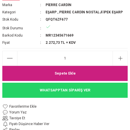
Marka
PİERRE CARDİN
P 2025-2026 SONBAHAR KIŞ
E MONOGRAM ŞAL
Kategori
EŞARP
,
PİERRE CARDİN NOSTALJİ İPEK EŞARP
Stok Kodu
QFQT6ZF677
M JAKAR EŞARP
İNKIL MEDİNE İPEĞİ ŞAL
Stok Durumu
OOLTUCH PAMUK EŞARP
L
Barkod Kodu
MR12345671669
Fiyat
2.272,73 TL + KDV
GEL ŞİFON EŞARP
LİĞİ İPEK KOTON EŞARP
Sepete Ekle
 EŞARP
LÜ ŞAL
WHATSAPPTAN SİPARİŞ VER
ARP
E İPEĞİ ŞAL
L İPEK EŞARP
O ŞAL
Yorum Yaz
Tavsiye Et
ARP
ŞAL
Fiyatı Düşünce Haber Ver
Paylaş