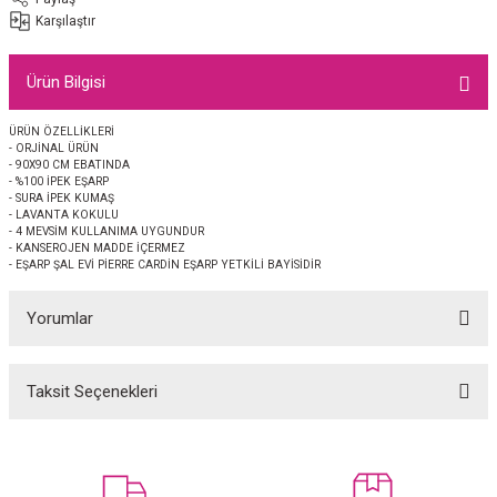
EŞARP
Karşılaştır
 EŞARP
AL
Ürün Bilgisi
İPEK EŞARP 2025-2026 SONBAHAR KIŞ
M JAKAR ŞAL
ÜRÜN ÖZELLİKLERİ
- ORJİNAL ÜRÜN
- 90X90 CM EBATINDA
GRAM EŞARP
ği İpek Koton Şal
- %100 İPEK EŞARP
- SURA İPEK KUMAŞ
- LAVANTA KOKULU
- 4 MEVSİM KULLANIMA UYGUNDUR
ARP
- KANSEROJEN MADDE İÇERMEZ
- EŞARP ŞAL EVİ PİERRE CARDİN EŞARP YETKİLİ BAYİSİDİR
 EŞARP
LI ŞAL
Yorumlar
EŞARP
KARLI ŞAL
Taksit Seçenekleri
 ŞAL
Bu ürüne ilk yorumu siz yapın!
 ŞAL
Yorum Yaz