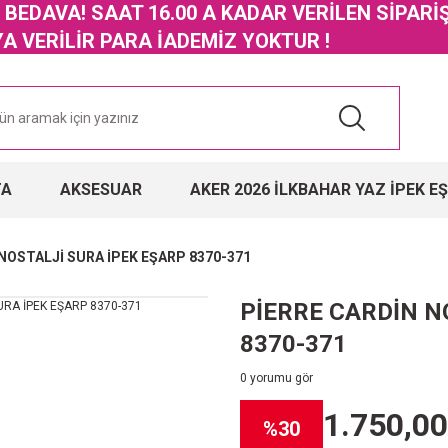
GO BEDAVA! SAAT 16.00 A KADAR VERİLEN SİPARİ
 VERİLİR PARA İADEMİZ YOKTUR !
TA
AKSESUAR
AKER 2026 İLKBAHAR YAZ İPEK E
NOSTALJİ SURA İPEK EŞARP 8370-371
PİERRE CARDİN N
8370-371
0 yorumu gör
1.750,00
%30