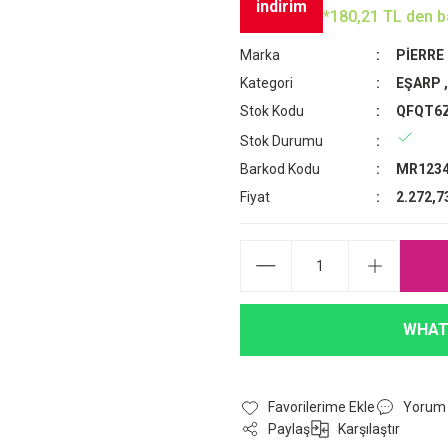
indirim
*180,21 TL den ba
Marka
PİERRE
Kategori
EŞARP
Stok Kodu
QFQT6
Stok Durumu
Barkod Kodu
MR1234
Fiyat
2.272,7
WHAT
Yorum
Paylaş
Karşılaştır