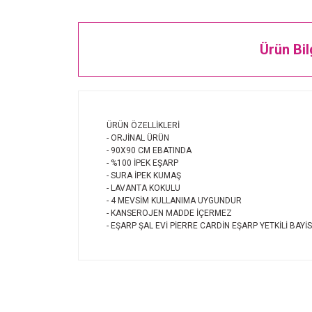
Ürün Bil
ÜRÜN ÖZELLİKLERİ
- ORJİNAL ÜRÜN
- 90X90 CM EBATINDA
- %100 İPEK EŞARP
- SURA İPEK KUMAŞ
- LAVANTA KOKULU
- 4 MEVSİM KULLANIMA UYGUNDUR
- KANSEROJEN MADDE İÇERMEZ
- EŞARP ŞAL EVİ PİERRE CARDİN EŞARP YETKİLİ BAYİS