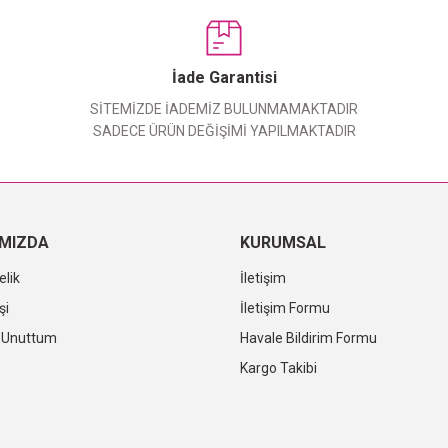
Bu ürüne ilk yorumu siz yapın!
Yorum Yaz
İade Garantisi
SİTEMİZDE İADEMİZ BULUNMAMAKTADIR
SADECE ÜRÜN DEĞİŞİMİ YAPILMAKTADIR
IMIZDA
KURUMSAL
elik
İletişim
şi
İletişim Formu
i Unuttum
Havale Bildirim Formu
Kargo Takibi