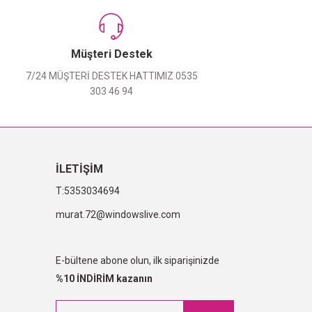
Müşteri Destek
7/24 MÜŞTERİ DESTEK HATTIMIZ 0535
303 46 94
İLETİŞİM
5353034694
murat.72@windowslive.com
E-bültene abone olun, ilk siparişinizde
%10 İNDİRİM kazanın