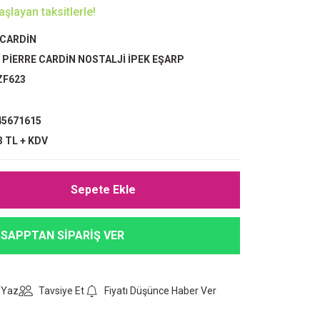
şlayan taksitlerle!
 CARDİN
,
PİERRE CARDİN NOSTALJİ İPEK EŞARP
ZF623
5671615
3 TL + KDV
Sepete Ekle
SAPPTAN SİPARİŞ VER
 Yaz
Tavsiye Et
Fiyatı Düşünce Haber Ver