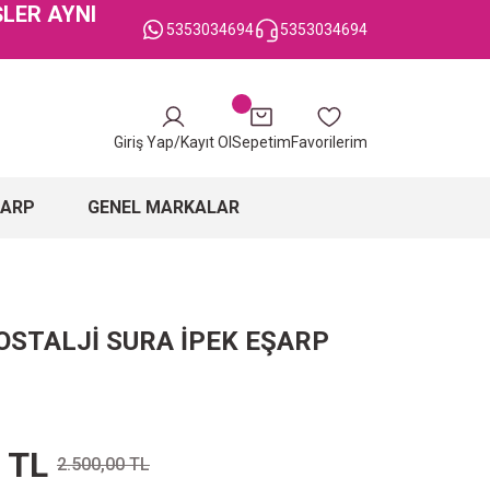
ŞLER AYNI
5353034694
5353034694
Giriş Yap/Kayıt Ol
Sepetim
Favorilerim
ŞARP
GENEL MARKALAR
OSTALJİ SURA İPEK EŞARP
 TL
2.500,00 TL