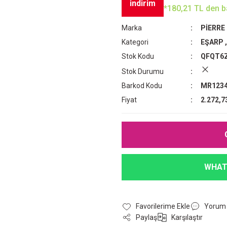
indirim
*180,21 TL den ba
Marka
PİERRE
Kategori
EŞARP
Stok Kodu
QFQT6
Stok Durumu
Barkod Kodu
MR1234
Fiyat
2.272,7
WHAT
Yorum
Paylaş
Karşılaştır