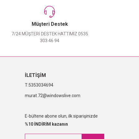
Müşteri Destek
7/24 MÜŞTERİ DESTEK HATTIMIZ 0535
303 46 94
İLETİŞİM
5353034694
murat.72@windowslive.com
E-bültene abone olun, ilk siparişinizde
%10 İNDİRİM kazanın