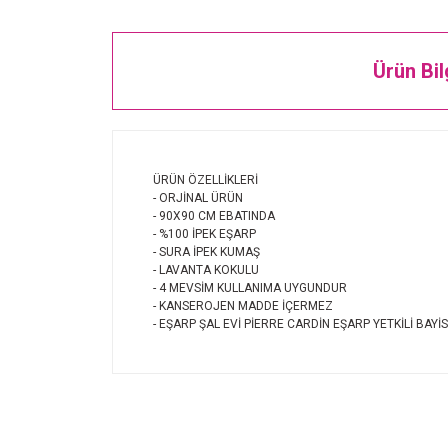
Ürün Bil
ÜRÜN ÖZELLİKLERİ
- ORJİNAL ÜRÜN
- 90X90 CM EBATINDA
- %100 İPEK EŞARP
- SURA İPEK KUMAŞ
- LAVANTA KOKULU
- 4 MEVSİM KULLANIMA UYGUNDUR
- KANSEROJEN MADDE İÇERMEZ
- EŞARP ŞAL EVİ PİERRE CARDİN EŞARP YETKİLİ BAYİS