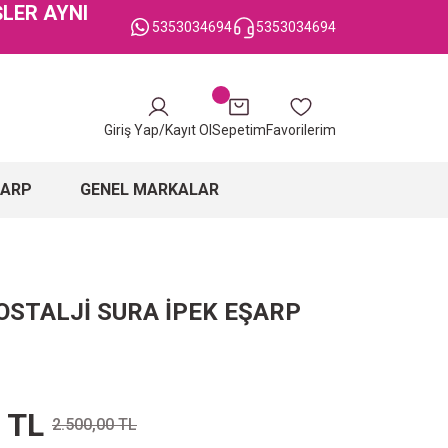
ŞLER AYNI
5353034694
5353034694
Giriş Yap/Kayıt Ol
Sepetim
Favorilerim
ŞARP
GENEL MARKALAR
OSTALJİ SURA İPEK EŞARP
 TL
2.500,00 TL