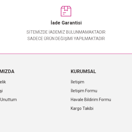
Bu ürüne ilk yorumu siz yapın!
Yorum Yaz
İade Garantisi
SİTEMİZDE İADEMİZ BULUNMAMAKTADIR
SADECE ÜRÜN DEĞİŞİMİ YAPILMAKTADIR
IMIZDA
KURUMSAL
elik
İletişim
şi
İletişim Formu
i Unuttum
Havale Bildirim Formu
Kargo Takibi