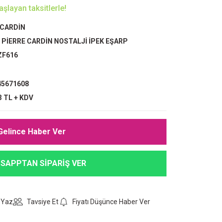
şlayan taksitlerle!
 CARDİN
,
PİERRE CARDİN NOSTALJİ İPEK EŞARP
ZF616
5671608
3 TL + KDV
Gelince Haber Ver
SAPPTAN SİPARİŞ VER
 Yaz
Tavsiye Et
Fiyatı Düşünce Haber Ver