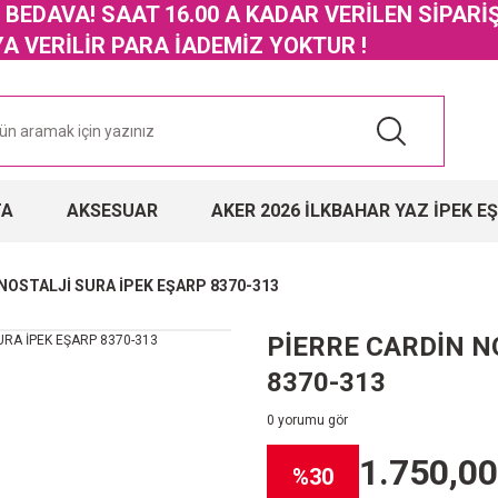
GO BEDAVA! SAAT 16.00 A KADAR VERİLEN SİPARİ
 VERİLİR PARA İADEMİZ YOKTUR !
TA
AKSESUAR
AKER 2026 İLKBAHAR YAZ İPEK E
NOSTALJİ SURA İPEK EŞARP 8370-313
PİERRE CARDİN N
8370-313
0 yorumu gör
1.750,00
%30