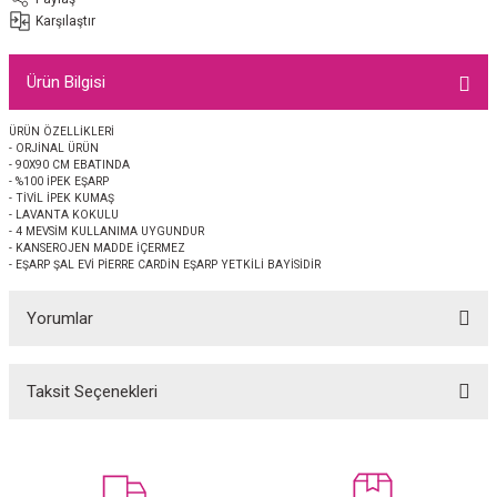
EŞARP
Karşılaştır
 EŞARP
AL
Ürün Bilgisi
İPEK EŞARP 2025-2026 SONBAHAR KIŞ
M JAKAR ŞAL
ÜRÜN ÖZELLİKLERİ
- ORJİNAL ÜRÜN
- 90X90 CM EBATINDA
GRAM EŞARP
ği İpek Koton Şal
- %100 İPEK EŞARP
- TİVİL İPEK KUMAŞ
- LAVANTA KOKULU
- 4 MEVSİM KULLANIMA UYGUNDUR
ARP
- KANSEROJEN MADDE İÇERMEZ
- EŞARP ŞAL EVİ PİERRE CARDİN EŞARP YETKİLİ BAYİSİDİR
 EŞARP
LI ŞAL
Yorumlar
EŞARP
KARLI ŞAL
Taksit Seçenekleri
 ŞAL
Bu ürüne ilk yorumu siz yapın!
 ŞAL
Yorum Yaz