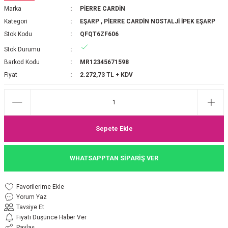
Marka
PİERRE CARDİN
P 2025-2026 SONBAHAR KIŞ
E MONOGRAM ŞAL
Kategori
EŞARP
,
PİERRE CARDİN NOSTALJİ İPEK EŞARP
Stok Kodu
QFQT6ZF606
M JAKAR EŞARP
İNKIL MEDİNE İPEĞİ ŞAL
Stok Durumu
OOLTUCH PAMUK EŞARP
L
Barkod Kodu
MR12345671598
Fiyat
2.272,73 TL + KDV
GEL ŞİFON EŞARP
LİĞİ İPEK KOTON EŞARP
Sepete Ekle
 EŞARP
LÜ ŞAL
WHATSAPPTAN SİPARİŞ VER
ARP
E İPEĞİ ŞAL
L İPEK EŞARP
O ŞAL
Yorum Yaz
Tavsiye Et
ARP
ŞAL
Fiyatı Düşünce Haber Ver
Paylaş