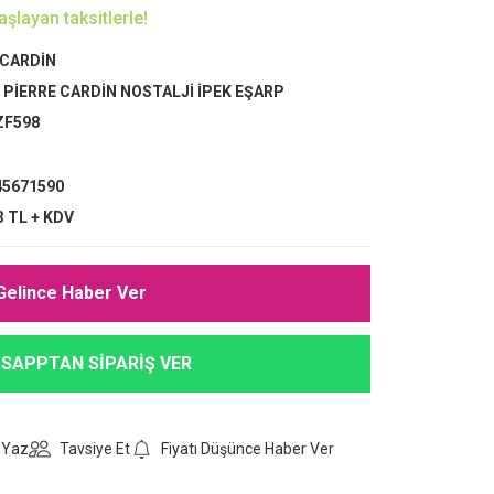
şlayan taksitlerle!
 CARDİN
,
PİERRE CARDİN NOSTALJİ İPEK EŞARP
ZF598
5671590
3 TL + KDV
Gelince Haber Ver
SAPPTAN SİPARİŞ VER
 Yaz
Tavsiye Et
Fiyatı Düşünce Haber Ver