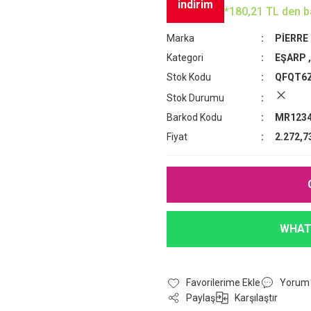
indirim
*180,21 TL den ba
Marka
PİERRE
Kategori
EŞARP
Stok Kodu
QFQT6
Stok Durumu
Barkod Kodu
MR1234
Fiyat
2.272,7
WHAT
Yorum
Paylaş
Karşılaştır