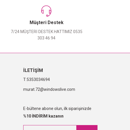
Müşteri Destek
7/24 MÜŞTERİ DESTEK HATTIMIZ 0535
303 46 94
İLETİŞİM
5353034694
murat.72@windowslive.com
E-bültene abone olun, ilk siparişinizde
%10 İNDİRİM kazanın