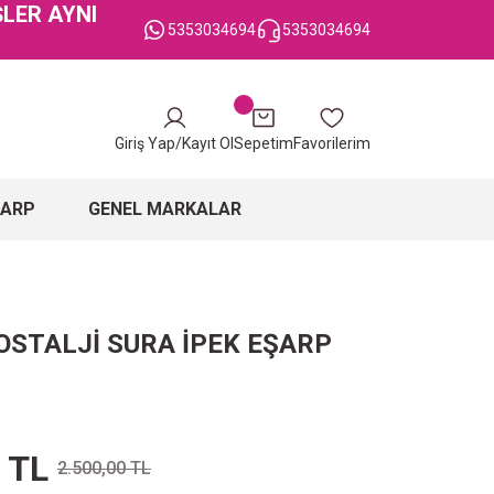
ŞLER AYNI
5353034694
5353034694
Giriş Yap/Kayıt Ol
Sepetim
Favorilerim
ŞARP
GENEL MARKALAR
OSTALJİ SURA İPEK EŞARP
 TL
2.500,00 TL