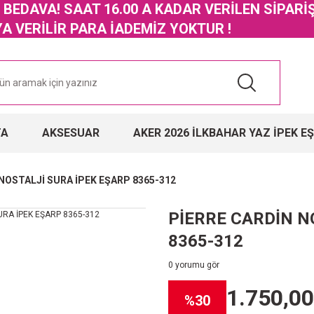
GO BEDAVA! SAAT 16.00 A KADAR VERİLEN SİPARİ
 VERİLİR PARA İADEMİZ YOKTUR !
TA
AKSESUAR
AKER 2026 İLKBAHAR YAZ İPEK E
NOSTALJİ SURA İPEK EŞARP 8365-312
PİERRE CARDİN N
8365-312
0 yorumu gör
1.750,00
%30