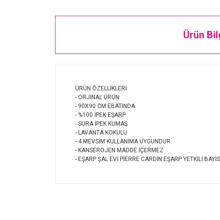
Ürün Bil
ÜRÜN ÖZELLİKLERİ
- ORJİNAL ÜRÜN
- 90X90 CM EBATINDA
- %100 İPEK EŞARP
- SURA İPEK KUMAŞ
- LAVANTA KOKULU
- 4 MEVSİM KULLANIMA UYGUNDUR
- KANSEROJEN MADDE İÇERMEZ
- EŞARP ŞAL EVİ PİERRE CARDİN EŞARP YETKİLİ BAYİS