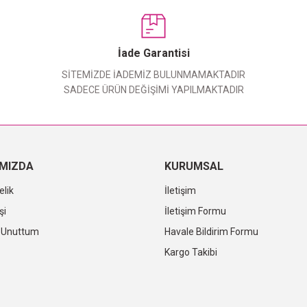
Bu ürüne ilk yorumu siz yapın!
Yorum Yaz
İade Garantisi
SİTEMİZDE İADEMİZ BULUNMAMAKTADIR
SADECE ÜRÜN DEĞİŞİMİ YAPILMAKTADIR
IMIZDA
KURUMSAL
elik
İletişim
şi
İletişim Formu
i Unuttum
Havale Bildirim Formu
Kargo Takibi