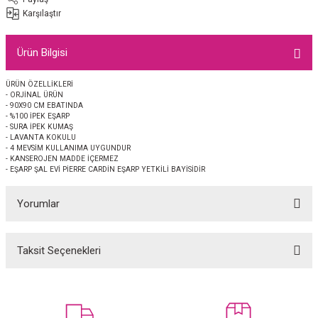
EŞARP
Karşılaştır
 EŞARP
AL
Ürün Bilgisi
İPEK EŞARP 2025-2026 SONBAHAR KIŞ
M JAKAR ŞAL
ÜRÜN ÖZELLİKLERİ
- ORJİNAL ÜRÜN
- 90X90 CM EBATINDA
GRAM EŞARP
ği İpek Koton Şal
- %100 İPEK EŞARP
- SURA İPEK KUMAŞ
- LAVANTA KOKULU
- 4 MEVSİM KULLANIMA UYGUNDUR
ARP
- KANSEROJEN MADDE İÇERMEZ
- EŞARP ŞAL EVİ PİERRE CARDİN EŞARP YETKİLİ BAYİSİDİR
 EŞARP
LI ŞAL
Yorumlar
EŞARP
KARLI ŞAL
Taksit Seçenekleri
 ŞAL
Bu ürüne ilk yorumu siz yapın!
 ŞAL
Yorum Yaz