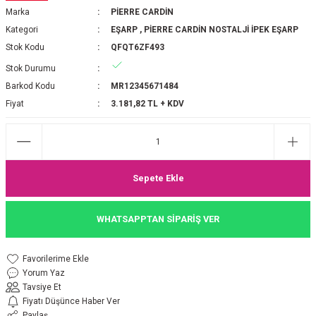
Marka
PİERRE CARDİN
P 2025-2026 SONBAHAR KIŞ
E MONOGRAM ŞAL
Kategori
EŞARP
,
PİERRE CARDİN NOSTALJİ İPEK EŞARP
Stok Kodu
QFQT6ZF493
M JAKAR EŞARP
İNKIL MEDİNE İPEĞİ ŞAL
Stok Durumu
OOLTUCH PAMUK EŞARP
L
Barkod Kodu
MR12345671484
Fiyat
3.181,82 TL + KDV
GEL ŞİFON EŞARP
LİĞİ İPEK KOTON EŞARP
Sepete Ekle
 EŞARP
LÜ ŞAL
WHATSAPPTAN SİPARİŞ VER
ARP
E İPEĞİ ŞAL
L İPEK EŞARP
O ŞAL
Yorum Yaz
Tavsiye Et
ARP
ŞAL
Fiyatı Düşünce Haber Ver
Paylaş