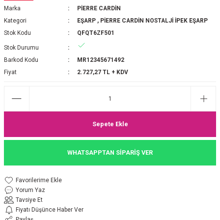
Marka
PİERRE CARDİN
P 2025-2026 SONBAHAR KIŞ
E MONOGRAM ŞAL
Kategori
EŞARP
,
PİERRE CARDİN NOSTALJİ İPEK EŞARP
Stok Kodu
QFQT6ZF501
M JAKAR EŞARP
İNKIL MEDİNE İPEĞİ ŞAL
Stok Durumu
OOLTUCH PAMUK EŞARP
L
Barkod Kodu
MR12345671492
Fiyat
2.727,27 TL + KDV
GEL ŞİFON EŞARP
LİĞİ İPEK KOTON EŞARP
Sepete Ekle
 EŞARP
LÜ ŞAL
WHATSAPPTAN SİPARİŞ VER
ARP
E İPEĞİ ŞAL
L İPEK EŞARP
O ŞAL
Yorum Yaz
Tavsiye Et
ARP
ŞAL
Fiyatı Düşünce Haber Ver
Paylaş