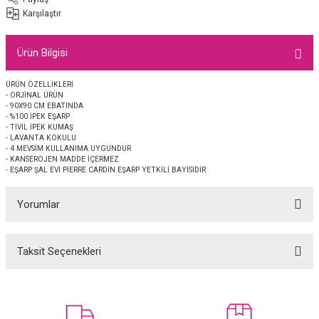
EŞARP
Karşılaştır
 EŞARP
AL
Ürün Bilgisi
İPEK EŞARP 2025-2026 SONBAHAR KIŞ
M JAKAR ŞAL
ÜRÜN ÖZELLİKLERİ
- ORJİNAL ÜRÜN
- 90X90 CM EBATINDA
GRAM EŞARP
ği İpek Koton Şal
- %100 İPEK EŞARP
- TİVİL İPEK KUMAŞ
- LAVANTA KOKULU
- 4 MEVSİM KULLANIMA UYGUNDUR
ARP
- KANSEROJEN MADDE İÇERMEZ
- EŞARP ŞAL EVİ PİERRE CARDİN EŞARP YETKİLİ BAYİSİDİR
 EŞARP
LI ŞAL
Yorumlar
EŞARP
KARLI ŞAL
Taksit Seçenekleri
 ŞAL
Bu ürüne ilk yorumu siz yapın!
 ŞAL
Yorum Yaz