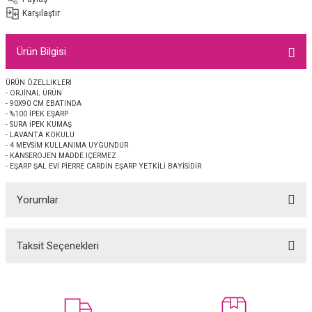
EŞARP
Karşılaştır
 EŞARP
AL
Ürün Bilgisi
İPEK EŞARP 2025-2026 SONBAHAR KIŞ
M JAKAR ŞAL
ÜRÜN ÖZELLİKLERİ
- ORJİNAL ÜRÜN
- 90X90 CM EBATINDA
GRAM EŞARP
ği İpek Koton Şal
- %100 İPEK EŞARP
- SURA İPEK KUMAŞ
- LAVANTA KOKULU
- 4 MEVSİM KULLANIMA UYGUNDUR
ARP
- KANSEROJEN MADDE İÇERMEZ
- EŞARP ŞAL EVİ PİERRE CARDİN EŞARP YETKİLİ BAYİSİDİR
 EŞARP
LI ŞAL
Yorumlar
EŞARP
KARLI ŞAL
Taksit Seçenekleri
 ŞAL
Bu ürüne ilk yorumu siz yapın!
 ŞAL
Yorum Yaz