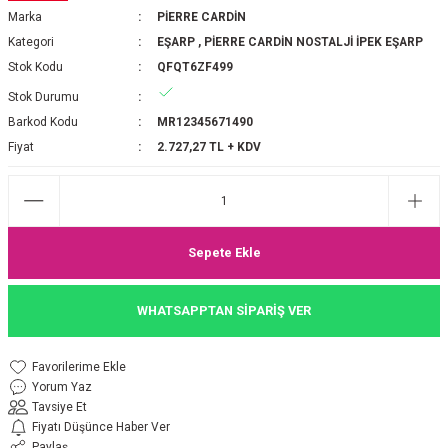
Marka
PİERRE CARDİN
P 2025-2026 SONBAHAR KIŞ
E MONOGRAM ŞAL
Kategori
EŞARP
,
PİERRE CARDİN NOSTALJİ İPEK EŞARP
Stok Kodu
QFQT6ZF499
M JAKAR EŞARP
İNKIL MEDİNE İPEĞİ ŞAL
Stok Durumu
OOLTUCH PAMUK EŞARP
L
Barkod Kodu
MR12345671490
Fiyat
2.727,27 TL + KDV
GEL ŞİFON EŞARP
LİĞİ İPEK KOTON EŞARP
Sepete Ekle
 EŞARP
LÜ ŞAL
WHATSAPPTAN SİPARİŞ VER
ARP
E İPEĞİ ŞAL
L İPEK EŞARP
O ŞAL
Yorum Yaz
Tavsiye Et
ARP
ŞAL
Fiyatı Düşünce Haber Ver
Paylaş