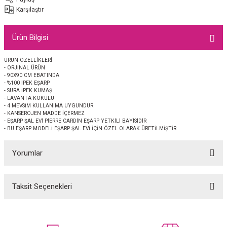
EŞARP
Karşılaştır
 EŞARP
AL
Ürün Bilgisi
İPEK EŞARP 2025-2026 SONBAHAR KIŞ
M JAKAR ŞAL
ÜRÜN ÖZELLİKLERİ
- ORJİNAL ÜRÜN
- 90X90 CM EBATINDA
GRAM EŞARP
ği İpek Koton Şal
- %100 İPEK EŞARP
- SURA İPEK KUMAŞ
- LAVANTA KOKULU
- 4 MEVSİM KULLANIMA UYGUNDUR
ARP
- KANSEROJEN MADDE İÇERMEZ
- EŞARP ŞAL EVİ PİERRE CARDİN EŞARP YETKİLİ BAYİSİDİR
- BU EŞARP MODELİ EŞARP ŞAL EVİ İÇİN ÖZEL OLARAK ÜRETİLMİŞTİR
 EŞARP
LI ŞAL
Yorumlar
EŞARP
KARLI ŞAL
 ŞAL
Taksit Seçenekleri
Bu ürüne ilk yorumu siz yapın!
 ŞAL
Yorum Yaz