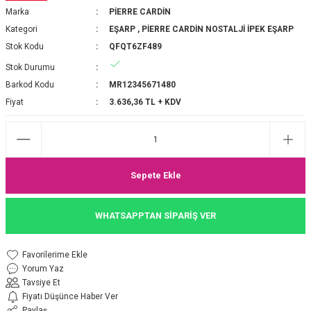
Marka
PİERRE CARDİN
P 2025-2026 SONBAHAR KIŞ
E MONOGRAM ŞAL
Kategori
EŞARP
,
PİERRE CARDİN NOSTALJİ İPEK EŞARP
Stok Kodu
QFQT6ZF489
M JAKAR EŞARP
İNKIL MEDİNE İPEĞİ ŞAL
Stok Durumu
OOLTUCH PAMUK EŞARP
L
Barkod Kodu
MR12345671480
Fiyat
3.636,36 TL + KDV
GEL ŞİFON EŞARP
LİĞİ İPEK KOTON EŞARP
Sepete Ekle
 EŞARP
LÜ ŞAL
WHATSAPPTAN SİPARİŞ VER
ARP
E İPEĞİ ŞAL
L İPEK EŞARP
O ŞAL
Yorum Yaz
Tavsiye Et
ARP
ŞAL
Fiyatı Düşünce Haber Ver
Paylaş