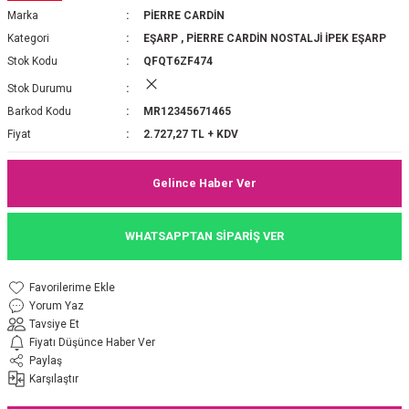
Marka
PİERRE CARDİN
P 2025-2026 SONBAHAR KIŞ
E MONOGRAM ŞAL
Kategori
EŞARP
,
PİERRE CARDİN NOSTALJİ İPEK EŞARP
Stok Kodu
QFQT6ZF474
M JAKAR EŞARP
İNKIL MEDİNE İPEĞİ ŞAL
Stok Durumu
OOLTUCH PAMUK EŞARP
L
Barkod Kodu
MR12345671465
Fiyat
2.727,27 TL + KDV
GEL ŞİFON EŞARP
Gelince Haber Ver
LİĞİ İPEK KOTON EŞARP
WHATSAPPTAN SİPARİŞ VER
 EŞARP
LÜ ŞAL
ARP
E İPEĞİ ŞAL
Yorum Yaz
Tavsiye Et
L İPEK EŞARP
O ŞAL
Fiyatı Düşünce Haber Ver
Paylaş
Karşılaştır
ARP
ŞAL