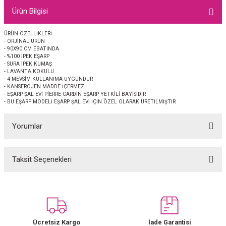
EŞARP
Ürün Bilgisi
 EŞARP
AL
ÜRÜN ÖZELLİKLERİ
- ORJİNAL ÜRÜN
- 90X90 CM EBATINDA
- %100 İPEK EŞARP
İPEK EŞARP 2025-2026 SONBAHAR KIŞ
M JAKAR ŞAL
- SURA İPEK KUMAŞ
- LAVANTA KOKULU
- 4 MEVSİM KULLANIMA UYGUNDUR
GRAM EŞARP
ği İpek Koton Şal
- KANSEROJEN MADDE İÇERMEZ
- EŞARP ŞAL EVİ PİERRE CARDİN EŞARP YETKİLİ BAYİSİDİR
- BU EŞARP MODELİ EŞARP ŞAL EVİ İÇİN ÖZEL OLARAK ÜRETİLMİŞTİR
ARP
Yorumlar
 EŞARP
LI ŞAL
EŞARP
KARLI ŞAL
Taksit Seçenekleri
Bu ürüne ilk yorumu siz yapın!
 ŞAL
Yorum Yaz
 ŞAL
Ücretsiz Kargo
İade Garantisi