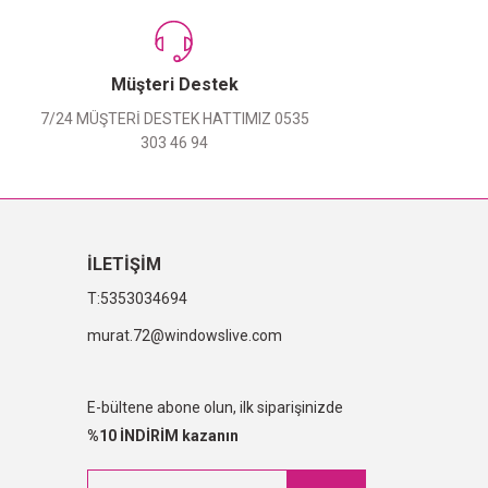
Müşteri Destek
7/24 MÜŞTERİ DESTEK HATTIMIZ 0535
303 46 94
İLETİŞİM
5353034694
murat.72@windowslive.com
E-bültene abone olun, ilk siparişinizde
%10 İNDİRİM kazanın