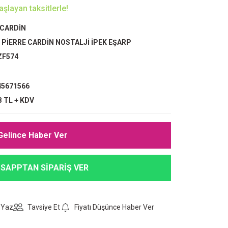
şlayan taksitlerle!
 CARDİN
,
PİERRE CARDİN NOSTALJİ İPEK EŞARP
ZF574
5671566
3 TL + KDV
Gelince Haber Ver
SAPPTAN SİPARİŞ VER
 Yaz
Tavsiye Et
Fiyatı Düşünce Haber Ver