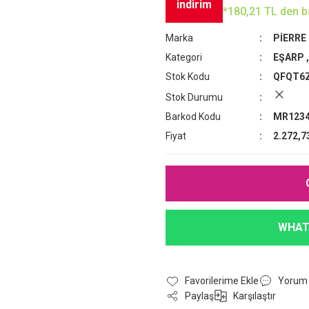
indirim
*180,21 TL den ba
Marka
PİERRE
Kategori
EŞARP
Stok Kodu
QFQT6
Stok Durumu
Barkod Kodu
MR1234
Fiyat
2.272,7
WHAT
Yorum
Paylaş
Karşılaştır