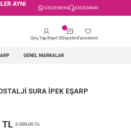
ŞLER AYNI
5353034694
5353034694
Giriş Yap/Kayıt Ol
Sepetim
Favorilerim
ŞARP
GENEL MARKALAR
OSTALJİ SURA İPEK EŞARP
 TL
2.500,00 TL