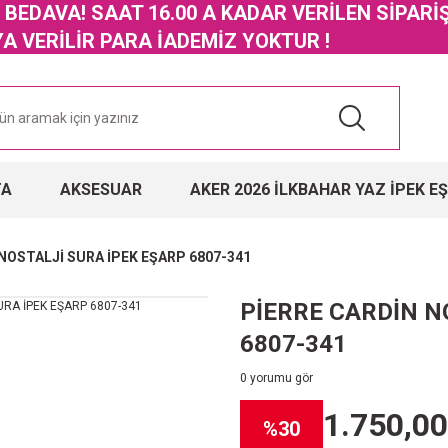
GO BEDAVA! SAAT 16.00 A KADAR VERİLEN SİPARİ
 VERİLİR PARA İADEMİZ YOKTUR !
TA
AKSESUAR
AKER 2026 İLKBAHAR YAZ İPEK E
NOSTALJİ SURA İPEK EŞARP 6807-341
PİERRE CARDİN N
6807-341
0 yorumu gör
1.750,00
%30