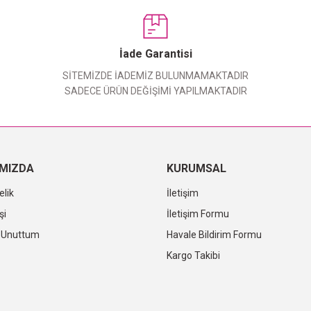
Bu ürüne ilk yorumu siz yapın!
Yorum Yaz
İade Garantisi
SİTEMİZDE İADEMİZ BULUNMAMAKTADIR
SADECE ÜRÜN DEĞİŞİMİ YAPILMAKTADIR
IMIZDA
KURUMSAL
elik
İletişim
şi
İletişim Formu
i Unuttum
Havale Bildirim Formu
Kargo Takibi