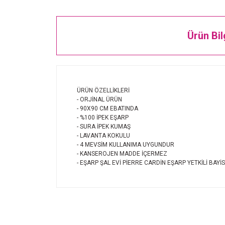
Ürün Bil
ÜRÜN ÖZELLİKLERİ
- ORJİNAL ÜRÜN
- 90X90 CM EBATINDA
- %100 İPEK EŞARP
- SURA İPEK KUMAŞ
- LAVANTA KOKULU
- 4 MEVSİM KULLANIMA UYGUNDUR
- KANSEROJEN MADDE İÇERMEZ
- EŞARP ŞAL EVİ PİERRE CARDİN EŞARP YETKİLİ BAYİS