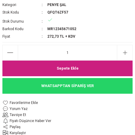
Kategori
PENYE ŞAL
P 2025-2026 SONBAHAR KIŞ
E MONOGRAM ŞAL
Stok Kodu
QFQT6ZF57
Stok Durumu
M JAKAR EŞARP
İNKIL MEDİNE İPEĞİ ŞAL
Barkod Kodu
MR12345671052
OOLTUCH PAMUK EŞARP
L
Fiyat
272,73 TL + KDV
GEL ŞİFON EŞARP
LİĞİ İPEK KOTON EŞARP
Sepete Ekle
 EŞARP
LÜ ŞAL
WHATSAPPTAN SİPARİŞ VER
ARP
E İPEĞİ ŞAL
Yorum Yaz
L İPEK EŞARP
O ŞAL
Tavsiye Et
Fiyatı Düşünce Haber Ver
ARP
ŞAL
Paylaş
Karşılaştır