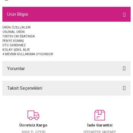
EŞARP
Ürün Bilgisi
 EŞARP
AL
ÜRÜN ÖZELLİKLERİ
ORJİNAL ÜRÜN
İPEK EŞARP 2025-2026 SONBAHAR KIŞ
M JAKAR ŞAL
70X190 CM EBATINDA
PENYE KUMAŞ
ÜTÜ GEREKMEZ
GRAM EŞARP
ği İpek Koton Şal
KOLAY ŞEKİL ALIR
4 MEVSİM KULLANIMA UYGUNDUR
ARP
Yorumlar
 EŞARP
LI ŞAL
Taksit Seçenekleri
Bu ürüne ilk yorumu siz yapın!
EŞARP
KARLI ŞAL
 ŞAL
Yorum Yaz
 ŞAL
Ücretsiz Kargo
İade Garantisi
3000 TL ÜZERİ
SİTEMİZDE İADEMİZ