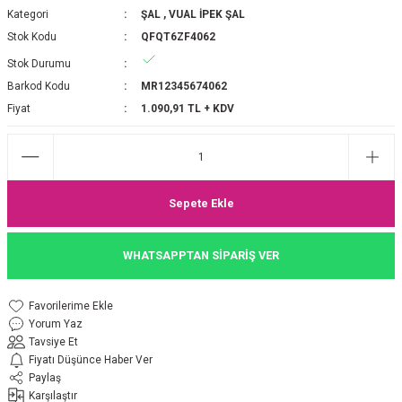
Kategori
ŞAL
,
VUAL İPEK ŞAL
P 2025-2026 SONBAHAR KIŞ
E MONOGRAM ŞAL
Stok Kodu
QFQT6ZF4062
Stok Durumu
M JAKAR EŞARP
İNKIL MEDİNE İPEĞİ ŞAL
Barkod Kodu
MR12345674062
OOLTUCH PAMUK EŞARP
L
Fiyat
1.090,91 TL + KDV
GEL ŞİFON EŞARP
LİĞİ İPEK KOTON EŞARP
Sepete Ekle
 EŞARP
LÜ ŞAL
WHATSAPPTAN SİPARİŞ VER
ARP
E İPEĞİ ŞAL
Yorum Yaz
L İPEK EŞARP
O ŞAL
Tavsiye Et
Fiyatı Düşünce Haber Ver
ARP
ŞAL
Paylaş
Karşılaştır