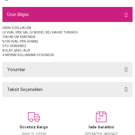
EŞARP
Ürün Bilgisi
 EŞARP
AL
ÜRÜN ÖZELLİKLERİ
LV VUAL İPEK ŞAL LV MODEL BEJ KAHVE TURUNCU
İPEK EŞARP 2025-2026 SONBAHAR KIŞ
M JAKAR ŞAL
70X180 CM EBATINDA
%100 VUAL İPEK KUMAŞ
ÜTÜ GEREKMEZ
GRAM EŞARP
ği İpek Koton Şal
KOLAY ŞEKİL ALIR
4 MEVSİM KULLANIMA UYGUNDUR
ARP
Yorumlar
 EŞARP
LI ŞAL
Taksit Seçenekleri
Bu ürüne ilk yorumu siz yapın!
EŞARP
KARLI ŞAL
 ŞAL
Yorum Yaz
 ŞAL
Ücretsiz Kargo
İade Garantisi
3000 TL ÜZERİ
SİTEMİZDE İADEMİZ