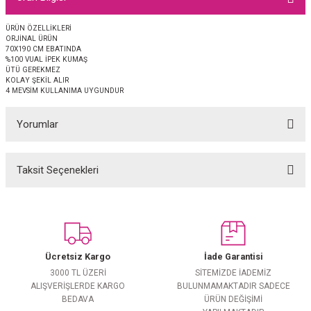
EŞARP
ÜRÜN ÖZELLİKLERİ
ORJİNAL ÜRÜN
 EŞARP
AL
70X190 CM EBATINDA
%100 VUAL İPEK KUMAŞ
ÜTÜ GEREKMEZ
İPEK EŞARP 2025-2026 SONBAHAR KIŞ
M JAKAR ŞAL
KOLAY ŞEKİL ALIR
4 MEVSİM KULLANIMA UYGUNDUR
GRAM EŞARP
ği İpek Koton Şal
Yorumlar
ARP
Taksit Seçenekleri
Bu ürüne ilk yorumu siz yapın!
 EŞARP
LI ŞAL
EŞARP
KARLI ŞAL
Yorum Yaz
 ŞAL
Ücretsiz Kargo
İade Garantisi
3000 TL ÜZERİ
SİTEMİZDE İADEMİZ
 ŞAL
ALIŞVERİŞLERDE KARGO
BULUNMAMAKTADIR SADECE
BEDAVA
ÜRÜN DEĞİŞİMİ