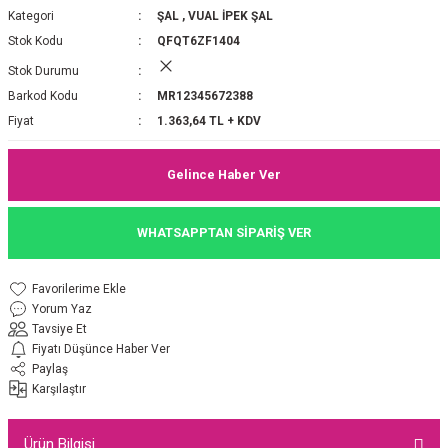
Kategori
ŞAL
,
VUAL İPEK ŞAL
P 2025-2026 SONBAHAR KIŞ
E MONOGRAM ŞAL
Stok Kodu
QFQT6ZF1404
Stok Durumu
M JAKAR EŞARP
İNKIL MEDİNE İPEĞİ ŞAL
Barkod Kodu
MR12345672388
OOLTUCH PAMUK EŞARP
L
Fiyat
1.363,64 TL + KDV
GEL ŞİFON EŞARP
Gelince Haber Ver
LİĞİ İPEK KOTON EŞARP
WHATSAPPTAN SİPARİŞ VER
 EŞARP
LÜ ŞAL
Yorum Yaz
ARP
E İPEĞİ ŞAL
Tavsiye Et
Fiyatı Düşünce Haber Ver
L İPEK EŞARP
O ŞAL
Paylaş
Karşılaştır
ARP
ŞAL
Ürün Bilgisi