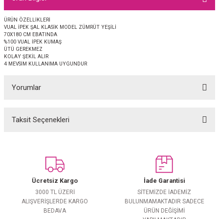
EŞARP
ÜRÜN ÖZELLİKLERİ
VUAL İPEK ŞAL KLASİK MODEL ZÜMRÜT YEŞİLİ
 EŞARP
AL
70X180 CM EBATINDA
%100 VUAL İPEK KUMAŞ
ÜTÜ GEREKMEZ
İPEK EŞARP 2025-2026 SONBAHAR KIŞ
M JAKAR ŞAL
KOLAY ŞEKİL ALIR
4 MEVSİM KULLANIMA UYGUNDUR
GRAM EŞARP
ği İpek Koton Şal
Yorumlar
ARP
Taksit Seçenekleri
Bu ürüne ilk yorumu siz yapın!
 EŞARP
LI ŞAL
EŞARP
KARLI ŞAL
Yorum Yaz
 ŞAL
Ücretsiz Kargo
İade Garantisi
3000 TL ÜZERİ
SİTEMİZDE İADEMİZ
 ŞAL
ALIŞVERİŞLERDE KARGO
BULUNMAMAKTADIR SADECE
BEDAVA
ÜRÜN DEĞİŞİMİ