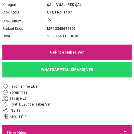
Kategori
ŞAL
,
VUAL İPEK ŞAL
P 2025-2026 SONBAHAR KIŞ
E MONOGRAM ŞAL
Stok Kodu
QFQT6ZF1407
Stok Durumu
M JAKAR EŞARP
İNKIL MEDİNE İPEĞİ ŞAL
Barkod Kodu
MR12345672391
OOLTUCH PAMUK EŞARP
L
Fiyat
1.363,64 TL + KDV
GEL ŞİFON EŞARP
Gelince Haber Ver
LİĞİ İPEK KOTON EŞARP
WHATSAPPTAN SİPARİŞ VER
 EŞARP
LÜ ŞAL
Yorum Yaz
ARP
E İPEĞİ ŞAL
Tavsiye Et
Fiyatı Düşünce Haber Ver
L İPEK EŞARP
O ŞAL
Paylaş
Karşılaştır
ARP
ŞAL
Ürün Bilgisi