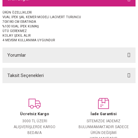
EŞARP
ÜRÜN ÖZELLİKLERİ
VUAL İPEK ŞAL KEMER MODELİ LACİVERT TURUNCU
 EŞARP
AL
70X180 CM EBATINDA
%100 VUAL İPEK KUMAŞ
ÜTÜ GEREKMEZ
İPEK EŞARP 2025-2026 SONBAHAR KIŞ
M JAKAR ŞAL
KOLAY ŞEKİL ALIR
4 MEVSİM KULLANIMA UYGUNDUR
GRAM EŞARP
ği İpek Koton Şal
Yorumlar
ARP
Taksit Seçenekleri
Bu ürüne ilk yorumu siz yapın!
 EŞARP
LI ŞAL
EŞARP
KARLI ŞAL
Yorum Yaz
 ŞAL
Ücretsiz Kargo
İade Garantisi
3000 TL ÜZERİ
SİTEMİZDE İADEMİZ
 ŞAL
ALIŞVERİŞLERDE KARGO
BULUNMAMAKTADIR SADECE
BEDAVA
ÜRÜN DEĞİŞİMİ