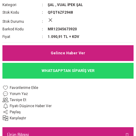
Kategori
ŞAL
,
VUAL İPEK ŞAL
P 2025-2026 SONBAHAR KIŞ
E MONOGRAM ŞAL
Stok Kodu
QFQT6ZF2948
Stok Durumu
M JAKAR EŞARP
İNKIL MEDİNE İPEĞİ ŞAL
Barkod Kodu
MR12345673920
OOLTUCH PAMUK EŞARP
L
Fiyat
1.090,91 TL + KDV
GEL ŞİFON EŞARP
Gelince Haber Ver
LİĞİ İPEK KOTON EŞARP
WHATSAPPTAN SİPARİŞ VER
 EŞARP
LÜ ŞAL
Yorum Yaz
ARP
E İPEĞİ ŞAL
Tavsiye Et
Fiyatı Düşünce Haber Ver
L İPEK EŞARP
O ŞAL
Paylaş
Karşılaştır
ARP
ŞAL
Ürün Bilgisi