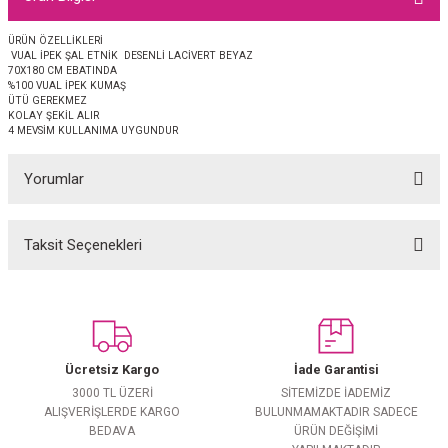
EŞARP
ÜRÜN ÖZELLİKLERİ
VUAL İPEK ŞAL ETNİK DESENLİ LACİVERT BEYAZ
 EŞARP
AL
70X180 CM EBATINDA
%100 VUAL İPEK KUMAŞ
ÜTÜ GEREKMEZ
İPEK EŞARP 2025-2026 SONBAHAR KIŞ
M JAKAR ŞAL
KOLAY ŞEKİL ALIR
4 MEVSİM KULLANIMA UYGUNDUR
GRAM EŞARP
ği İpek Koton Şal
Yorumlar
ARP
Taksit Seçenekleri
Bu ürüne ilk yorumu siz yapın!
 EŞARP
LI ŞAL
EŞARP
KARLI ŞAL
Yorum Yaz
 ŞAL
Ücretsiz Kargo
İade Garantisi
3000 TL ÜZERİ
SİTEMİZDE İADEMİZ
 ŞAL
ALIŞVERİŞLERDE KARGO
BULUNMAMAKTADIR SADECE
BEDAVA
ÜRÜN DEĞİŞİMİ