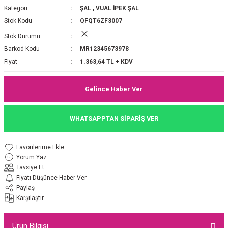
Kategori
ŞAL
,
VUAL İPEK ŞAL
P 2025-2026 SONBAHAR KIŞ
E MONOGRAM ŞAL
Stok Kodu
QFQT6ZF3007
Stok Durumu
M JAKAR EŞARP
İNKIL MEDİNE İPEĞİ ŞAL
Barkod Kodu
MR12345673978
OOLTUCH PAMUK EŞARP
L
Fiyat
1.363,64 TL + KDV
GEL ŞİFON EŞARP
Gelince Haber Ver
LİĞİ İPEK KOTON EŞARP
WHATSAPPTAN SİPARİŞ VER
 EŞARP
LÜ ŞAL
Yorum Yaz
ARP
E İPEĞİ ŞAL
Tavsiye Et
Fiyatı Düşünce Haber Ver
L İPEK EŞARP
O ŞAL
Paylaş
Karşılaştır
ARP
ŞAL
Ürün Bilgisi