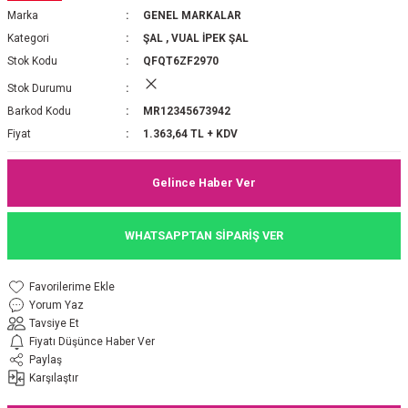
Marka
GENEL MARKALAR
P 2025-2026 SONBAHAR KIŞ
E MONOGRAM ŞAL
Kategori
ŞAL
,
VUAL İPEK ŞAL
Stok Kodu
QFQT6ZF2970
M JAKAR EŞARP
İNKIL MEDİNE İPEĞİ ŞAL
Stok Durumu
OOLTUCH PAMUK EŞARP
L
Barkod Kodu
MR12345673942
Fiyat
1.363,64 TL + KDV
GEL ŞİFON EŞARP
Gelince Haber Ver
LİĞİ İPEK KOTON EŞARP
WHATSAPPTAN SİPARİŞ VER
 EŞARP
LÜ ŞAL
ARP
E İPEĞİ ŞAL
Yorum Yaz
Tavsiye Et
L İPEK EŞARP
O ŞAL
Fiyatı Düşünce Haber Ver
Paylaş
Karşılaştır
ARP
ŞAL