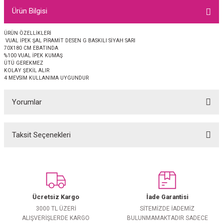
EŞARP
Ürün Bilgisi
 EŞARP
AL
ÜRÜN ÖZELLİKLERİ
VUAL İPEK ŞAL PİRAMİT DESEN G BASKILI SİYAH SARI
70X180 CM EBATINDA
%100 VUAL İPEK KUMAŞ
İPEK EŞARP 2025-2026 SONBAHAR KIŞ
M JAKAR ŞAL
ÜTÜ GEREKMEZ
KOLAY ŞEKİL ALIR
4 MEVSİM KULLANIMA UYGUNDUR
GRAM EŞARP
ği İpek Koton Şal
Yorumlar
ARP
 EŞARP
LI ŞAL
Taksit Seçenekleri
Bu ürüne ilk yorumu siz yapın!
EŞARP
KARLI ŞAL
Yorum Yaz
 ŞAL
Ücretsiz Kargo
İade Garantisi
 ŞAL
3000 TL ÜZERİ
SİTEMİZDE İADEMİZ
ALIŞVERİŞLERDE KARGO
BULUNMAMAKTADIR SADECE