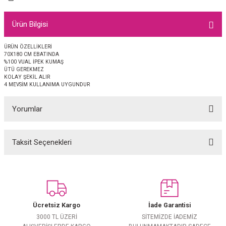
EŞARP
Ürün Bilgisi
 EŞARP
AL
ÜRÜN ÖZELLİKLERİ
70X180 CM EBATINDA
İPEK EŞARP 2025-2026 SONBAHAR KIŞ
M JAKAR ŞAL
%100 VUAL İPEK KUMAŞ
ÜTÜ GEREKMEZ
KOLAY ŞEKİL ALIR
GRAM EŞARP
ği İpek Koton Şal
4 MEVSİM KULLANIMA UYGUNDUR
ARP
Yorumlar
 EŞARP
LI ŞAL
Taksit Seçenekleri
Bu ürüne ilk yorumu siz yapın!
EŞARP
KARLI ŞAL
Yorum Yaz
 ŞAL
Ücretsiz Kargo
İade Garantisi
 ŞAL
3000 TL ÜZERİ
SİTEMİZDE İADEMİZ