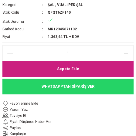
Kategori
ŞAL
,
VUAL İPEK ŞAL
P 2025-2026 SONBAHAR KIŞ
E MONOGRAM ŞAL
Stok Kodu
QFQT6ZF140
Stok Durumu
M JAKAR EŞARP
İNKIL MEDİNE İPEĞİ ŞAL
Barkod Kodu
MR12345671132
OOLTUCH PAMUK EŞARP
L
Fiyat
1.363,64 TL + KDV
GEL ŞİFON EŞARP
LİĞİ İPEK KOTON EŞARP
Sepete Ekle
 EŞARP
LÜ ŞAL
WHATSAPPTAN SİPARİŞ VER
ARP
E İPEĞİ ŞAL
Yorum Yaz
L İPEK EŞARP
O ŞAL
Tavsiye Et
Fiyatı Düşünce Haber Ver
ARP
ŞAL
Paylaş
Karşılaştır