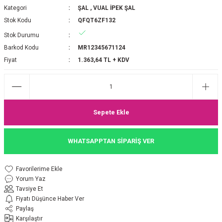
Kategori
ŞAL
,
VUAL İPEK ŞAL
P 2025-2026 SONBAHAR KIŞ
E MONOGRAM ŞAL
Stok Kodu
QFQT6ZF132
Stok Durumu
M JAKAR EŞARP
İNKIL MEDİNE İPEĞİ ŞAL
Barkod Kodu
MR12345671124
OOLTUCH PAMUK EŞARP
L
Fiyat
1.363,64 TL + KDV
GEL ŞİFON EŞARP
LİĞİ İPEK KOTON EŞARP
Sepete Ekle
 EŞARP
LÜ ŞAL
WHATSAPPTAN SİPARİŞ VER
ARP
E İPEĞİ ŞAL
Yorum Yaz
L İPEK EŞARP
O ŞAL
Tavsiye Et
Fiyatı Düşünce Haber Ver
ARP
ŞAL
Paylaş
Karşılaştır