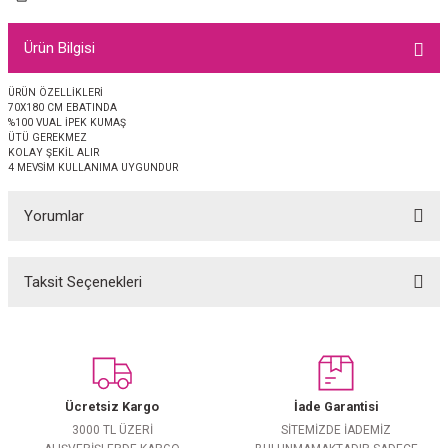
EŞARP
Ürün Bilgisi
 EŞARP
AL
ÜRÜN ÖZELLİKLERİ
70X180 CM EBATINDA
İPEK EŞARP 2025-2026 SONBAHAR KIŞ
M JAKAR ŞAL
%100 VUAL İPEK KUMAŞ
ÜTÜ GEREKMEZ
KOLAY ŞEKİL ALIR
GRAM EŞARP
ği İpek Koton Şal
4 MEVSİM KULLANIMA UYGUNDUR
ARP
Yorumlar
 EŞARP
LI ŞAL
Taksit Seçenekleri
Bu ürüne ilk yorumu siz yapın!
EŞARP
KARLI ŞAL
Yorum Yaz
 ŞAL
Ücretsiz Kargo
İade Garantisi
 ŞAL
3000 TL ÜZERİ
SİTEMİZDE İADEMİZ