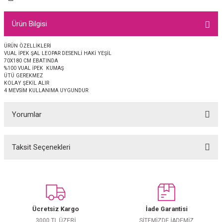
EŞARP
Ürün Bilgisi
 EŞARP
AL
ÜRÜN ÖZELLİKLERİ
VUAL İPEK ŞAL LEOPAR DESENLİ HAKİ YEŞİL
İPEK EŞARP 2025-2026 SONBAHAR KIŞ
M JAKAR ŞAL
70X180 CM EBATINDA
%100 VUAL İPEK KUMAŞ
ÜTÜ GEREKMEZ
GRAM EŞARP
ği İpek Koton Şal
KOLAY ŞEKİL ALIR
4 MEVSİM KULLANIMA UYGUNDUR
ARP
Yorumlar
 EŞARP
LI ŞAL
Taksit Seçenekleri
Bu ürüne ilk yorumu siz yapın!
EŞARP
KARLI ŞAL
 ŞAL
Yorum Yaz
 ŞAL
Ücretsiz Kargo
İade Garantisi
3000 TL ÜZERİ
SİTEMİZDE İADEMİZ