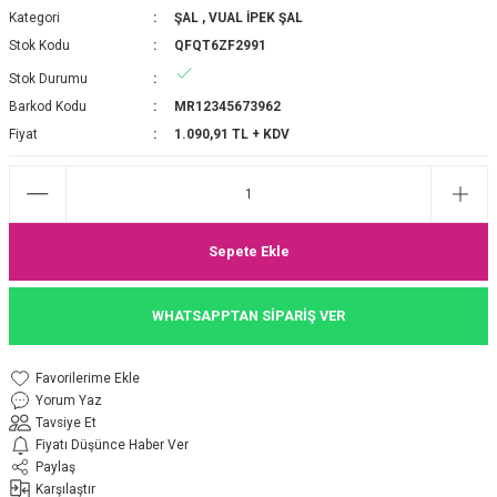
Kategori
ŞAL
,
VUAL İPEK ŞAL
P 2025-2026 SONBAHAR KIŞ
E MONOGRAM ŞAL
Stok Kodu
QFQT6ZF2991
Stok Durumu
M JAKAR EŞARP
İNKIL MEDİNE İPEĞİ ŞAL
Barkod Kodu
MR12345673962
OOLTUCH PAMUK EŞARP
L
Fiyat
1.090,91 TL + KDV
GEL ŞİFON EŞARP
LİĞİ İPEK KOTON EŞARP
Sepete Ekle
 EŞARP
LÜ ŞAL
WHATSAPPTAN SİPARİŞ VER
ARP
E İPEĞİ ŞAL
Yorum Yaz
L İPEK EŞARP
O ŞAL
Tavsiye Et
Fiyatı Düşünce Haber Ver
ARP
ŞAL
Paylaş
Karşılaştır