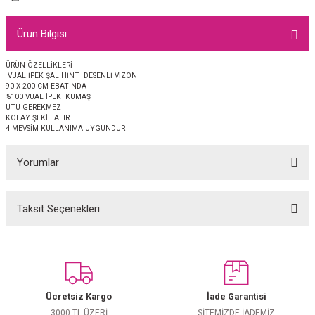
EŞARP
Ürün Bilgisi
 EŞARP
AL
ÜRÜN ÖZELLİKLERİ
VUAL İPEK ŞAL HİNT DESENLİ VİZON
İPEK EŞARP 2025-2026 SONBAHAR KIŞ
M JAKAR ŞAL
90 X 200 CM EBATINDA
%100 VUAL İPEK KUMAŞ
ÜTÜ GEREKMEZ
GRAM EŞARP
ği İpek Koton Şal
KOLAY ŞEKİL ALIR
4 MEVSİM KULLANIMA UYGUNDUR
ARP
Yorumlar
 EŞARP
LI ŞAL
Taksit Seçenekleri
Bu ürüne ilk yorumu siz yapın!
EŞARP
KARLI ŞAL
 ŞAL
Yorum Yaz
 ŞAL
Ücretsiz Kargo
İade Garantisi
3000 TL ÜZERİ
SİTEMİZDE İADEMİZ