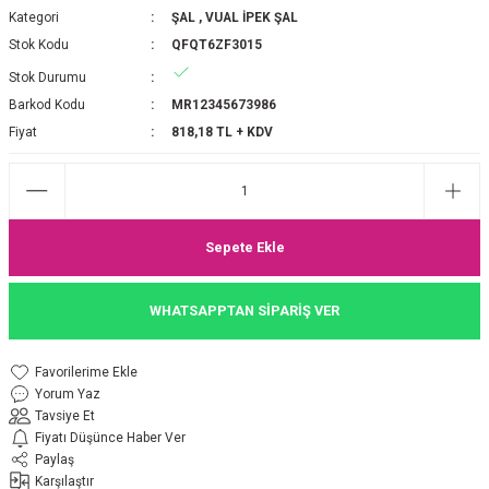
Kategori
ŞAL
,
VUAL İPEK ŞAL
P 2025-2026 SONBAHAR KIŞ
E MONOGRAM ŞAL
Stok Kodu
QFQT6ZF3015
Stok Durumu
M JAKAR EŞARP
İNKIL MEDİNE İPEĞİ ŞAL
Barkod Kodu
MR12345673986
OOLTUCH PAMUK EŞARP
L
Fiyat
818,18 TL + KDV
GEL ŞİFON EŞARP
LİĞİ İPEK KOTON EŞARP
Sepete Ekle
 EŞARP
LÜ ŞAL
WHATSAPPTAN SİPARİŞ VER
ARP
E İPEĞİ ŞAL
Yorum Yaz
L İPEK EŞARP
O ŞAL
Tavsiye Et
Fiyatı Düşünce Haber Ver
ARP
ŞAL
Paylaş
Karşılaştır