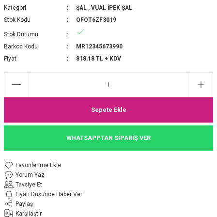
Kategori
ŞAL
,
VUAL İPEK ŞAL
P 2025-2026 SONBAHAR KIŞ
E MONOGRAM ŞAL
Stok Kodu
QFQT6ZF3019
Stok Durumu
M JAKAR EŞARP
İNKIL MEDİNE İPEĞİ ŞAL
Barkod Kodu
MR12345673990
OOLTUCH PAMUK EŞARP
L
Fiyat
818,18 TL + KDV
GEL ŞİFON EŞARP
LİĞİ İPEK KOTON EŞARP
Sepete Ekle
 EŞARP
LÜ ŞAL
WHATSAPPTAN SİPARİŞ VER
ARP
E İPEĞİ ŞAL
Yorum Yaz
L İPEK EŞARP
O ŞAL
Tavsiye Et
Fiyatı Düşünce Haber Ver
ARP
ŞAL
Paylaş
Karşılaştır