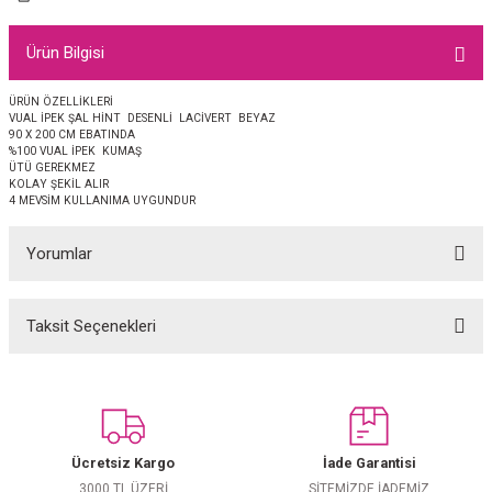
EŞARP
Ürün Bilgisi
 EŞARP
AL
ÜRÜN ÖZELLİKLERİ
VUAL İPEK ŞAL HİNT DESENLİ LACİVERT BEYAZ
İPEK EŞARP 2025-2026 SONBAHAR KIŞ
M JAKAR ŞAL
90 X 200 CM EBATINDA
%100 VUAL İPEK KUMAŞ
ÜTÜ GEREKMEZ
GRAM EŞARP
ği İpek Koton Şal
KOLAY ŞEKİL ALIR
4 MEVSİM KULLANIMA UYGUNDUR
ARP
Yorumlar
 EŞARP
LI ŞAL
Taksit Seçenekleri
Bu ürüne ilk yorumu siz yapın!
EŞARP
KARLI ŞAL
 ŞAL
Yorum Yaz
 ŞAL
Ücretsiz Kargo
İade Garantisi
3000 TL ÜZERİ
SİTEMİZDE İADEMİZ