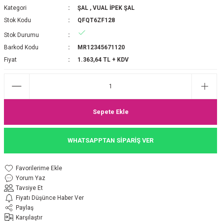
Kategori
ŞAL
,
VUAL İPEK ŞAL
P 2025-2026 SONBAHAR KIŞ
E MONOGRAM ŞAL
Stok Kodu
QFQT6ZF128
Stok Durumu
M JAKAR EŞARP
İNKIL MEDİNE İPEĞİ ŞAL
Barkod Kodu
MR12345671120
OOLTUCH PAMUK EŞARP
L
Fiyat
1.363,64 TL + KDV
GEL ŞİFON EŞARP
LİĞİ İPEK KOTON EŞARP
Sepete Ekle
 EŞARP
LÜ ŞAL
WHATSAPPTAN SİPARİŞ VER
ARP
E İPEĞİ ŞAL
Yorum Yaz
L İPEK EŞARP
O ŞAL
Tavsiye Et
Fiyatı Düşünce Haber Ver
ARP
ŞAL
Paylaş
Karşılaştır