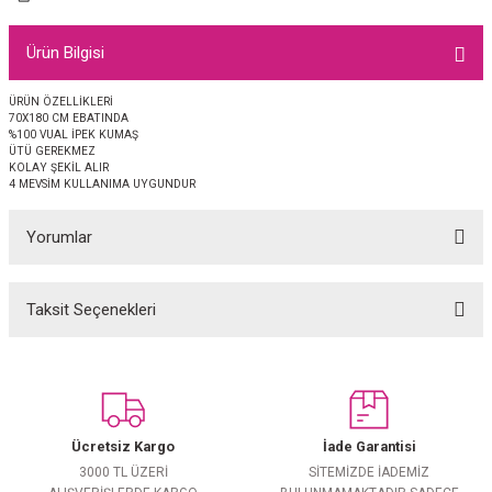
EŞARP
Ürün Bilgisi
 EŞARP
AL
ÜRÜN ÖZELLİKLERİ
70X180 CM EBATINDA
İPEK EŞARP 2025-2026 SONBAHAR KIŞ
M JAKAR ŞAL
%100 VUAL İPEK KUMAŞ
ÜTÜ GEREKMEZ
KOLAY ŞEKİL ALIR
GRAM EŞARP
ği İpek Koton Şal
4 MEVSİM KULLANIMA UYGUNDUR
ARP
Yorumlar
 EŞARP
LI ŞAL
Taksit Seçenekleri
Bu ürüne ilk yorumu siz yapın!
EŞARP
KARLI ŞAL
Yorum Yaz
 ŞAL
Ücretsiz Kargo
İade Garantisi
 ŞAL
3000 TL ÜZERİ
SİTEMİZDE İADEMİZ