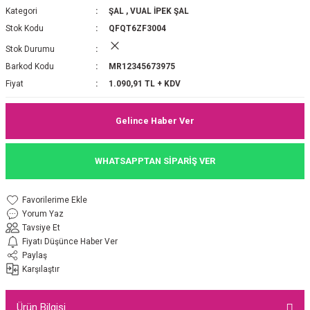
Kategori
ŞAL
,
VUAL İPEK ŞAL
P 2025-2026 SONBAHAR KIŞ
E MONOGRAM ŞAL
Stok Kodu
QFQT6ZF3004
Stok Durumu
M JAKAR EŞARP
İNKIL MEDİNE İPEĞİ ŞAL
Barkod Kodu
MR12345673975
OOLTUCH PAMUK EŞARP
L
Fiyat
1.090,91 TL + KDV
GEL ŞİFON EŞARP
Gelince Haber Ver
LİĞİ İPEK KOTON EŞARP
WHATSAPPTAN SİPARİŞ VER
 EŞARP
LÜ ŞAL
Yorum Yaz
ARP
E İPEĞİ ŞAL
Tavsiye Et
Fiyatı Düşünce Haber Ver
L İPEK EŞARP
O ŞAL
Paylaş
Karşılaştır
ARP
ŞAL
Ürün Bilgisi