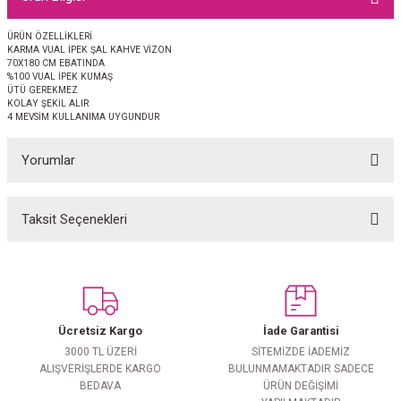
EŞARP
ÜRÜN ÖZELLİKLERİ
KARMA VUAL İPEK ŞAL KAHVE VİZON
 EŞARP
AL
70X180 CM EBATINDA
%100 VUAL İPEK KUMAŞ
ÜTÜ GEREKMEZ
İPEK EŞARP 2025-2026 SONBAHAR KIŞ
M JAKAR ŞAL
KOLAY ŞEKİL ALIR
4 MEVSİM KULLANIMA UYGUNDUR
GRAM EŞARP
ği İpek Koton Şal
Yorumlar
ARP
Taksit Seçenekleri
Bu ürüne ilk yorumu siz yapın!
 EŞARP
LI ŞAL
EŞARP
KARLI ŞAL
Yorum Yaz
 ŞAL
Ücretsiz Kargo
İade Garantisi
3000 TL ÜZERİ
SİTEMİZDE İADEMİZ
 ŞAL
ALIŞVERİŞLERDE KARGO
BULUNMAMAKTADIR SADECE
BEDAVA
ÜRÜN DEĞİŞİMİ