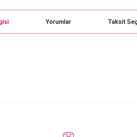
gisi
Yorumlar
Taksit Seç
Bu ürüne ilk yorumu siz yapın!