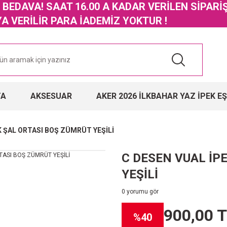
GO BEDAVA! SAAT 16.00 A KADAR VERİLEN SİPARİ
 VERİLİR PARA İADEMİZ YOKTUR !
TA
AKSESUAR
AKER 2026 İLKBAHAR YAZ İPEK E
K ŞAL ORTASI BOŞ ZÜMRÜT YEŞİLİ
C DESEN VUAL İP
YEŞİLİ
0 yorumu gör
900,00 
%40