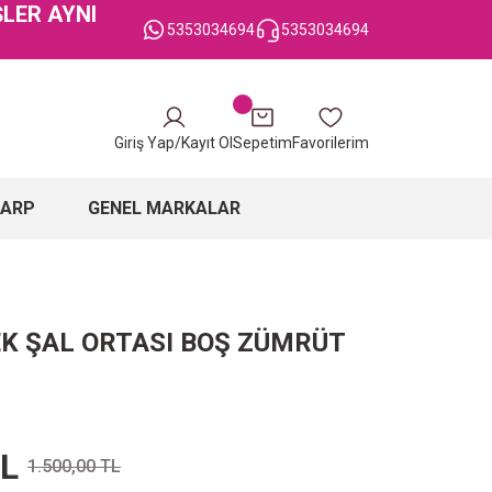
ŞLER AYNI
5353034694
5353034694
Giriş Yap/Kayıt Ol
Sepetim
Favorilerim
ŞARP
GENEL MARKALAR
EK ŞAL ORTASI BOŞ ZÜMRÜT
TL
1.500,00 TL