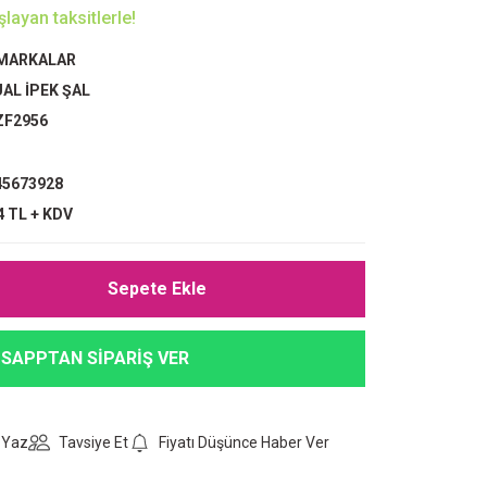
layan taksitlerle!
 MARKALAR
AL İPEK ŞAL
ZF2956
5673928
4 TL + KDV
Sepete Ekle
SAPPTAN SİPARİŞ VER
 Yaz
Tavsiye Et
Fiyatı Düşünce Haber Ver