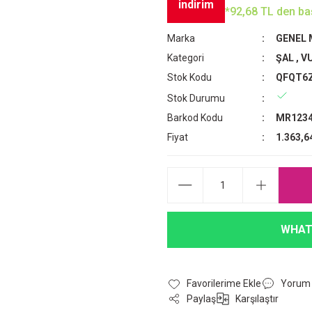
indirim
*92,68 TL den baş
Marka
GENEL
Kategori
ŞAL
,
VU
Stok Kodu
QFQT6
Stok Durumu
Barkod Kodu
MR1234
Fiyat
1.363,6
WHAT
Yorum
Paylaş
Karşılaştır