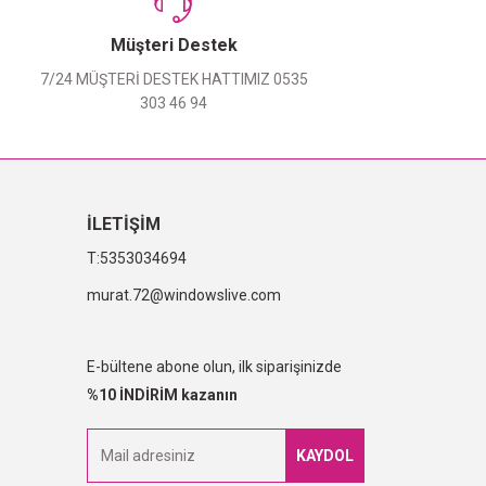
Müşteri Destek
7/24 MÜŞTERİ DESTEK HATTIMIZ 0535
303 46 94
İLETİŞİM
5353034694
murat.72@windowslive.com
E-bültene abone olun, ilk siparişinizde
%10 İNDİRİM kazanın
KAYDOL