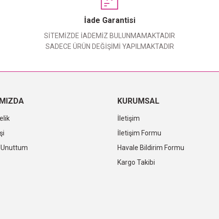
Yorum Yaz
İade Garantisi
SİTEMİZDE İADEMİZ BULUNMAMAKTADIR
SADECE ÜRÜN DEĞİŞİMİ YAPILMAKTADIR
IMIZDA
KURUMSAL
elik
İletişim
şi
İletişim Formu
i Unuttum
Havale Bildirim Formu
Kargo Takibi