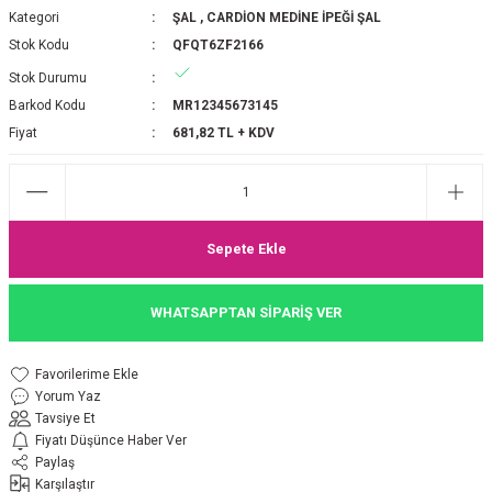
Kategori
ŞAL
,
CARDİON MEDİNE İPEĞİ ŞAL
P 2025-2026 SONBAHAR KIŞ
E MONOGRAM ŞAL
Stok Kodu
QFQT6ZF2166
Stok Durumu
M JAKAR EŞARP
İNKIL MEDİNE İPEĞİ ŞAL
Barkod Kodu
MR12345673145
OOLTUCH PAMUK EŞARP
L
Fiyat
681,82 TL + KDV
GEL ŞİFON EŞARP
LİĞİ İPEK KOTON EŞARP
Sepete Ekle
 EŞARP
LÜ ŞAL
WHATSAPPTAN SİPARİŞ VER
ARP
E İPEĞİ ŞAL
Yorum Yaz
L İPEK EŞARP
O ŞAL
Tavsiye Et
Fiyatı Düşünce Haber Ver
ARP
ŞAL
Paylaş
Karşılaştır