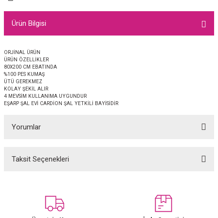
EŞARP
Ürün Bilgisi
 EŞARP
AL
ORJİNAL ÜRÜN
İPEK EŞARP 2025-2026 SONBAHAR KIŞ
M JAKAR ŞAL
ÜRÜN ÖZELLİKLER
80X200 CM EBATINDA
%100 PES KUMAŞ
GRAM EŞARP
ği İpek Koton Şal
ÜTÜ GEREKMEZ
KOLAY ŞEKİL ALIR
4 MEVSİM KULLANIMA UYGUNDUR
ARP
EŞARP ŞAL EVİ CARDİON ŞAL YETKİLİ BAYİSİDİR
Yorumlar
 EŞARP
LI ŞAL
EŞARP
KARLI ŞAL
Taksit Seçenekleri
Bu ürüne ilk yorumu siz yapın!
 ŞAL
Yorum Yaz
 ŞAL