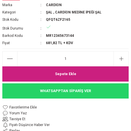
Marka
CARDİON
P 2025-2026 SONBAHAR KIŞ
E MONOGRAM ŞAL
Kategori
ŞAL
,
CARDİON MEDİNE İPEĞİ ŞAL
Stok Kodu
QFQT6ZF2165
M JAKAR EŞARP
İNKIL MEDİNE İPEĞİ ŞAL
Stok Durumu
OOLTUCH PAMUK EŞARP
L
Barkod Kodu
MR12345673144
Fiyat
681,82 TL + KDV
GEL ŞİFON EŞARP
LİĞİ İPEK KOTON EŞARP
Sepete Ekle
 EŞARP
LÜ ŞAL
WHATSAPPTAN SİPARİŞ VER
ARP
E İPEĞİ ŞAL
L İPEK EŞARP
O ŞAL
Yorum Yaz
Tavsiye Et
ARP
ŞAL
Fiyatı Düşünce Haber Ver
Paylaş