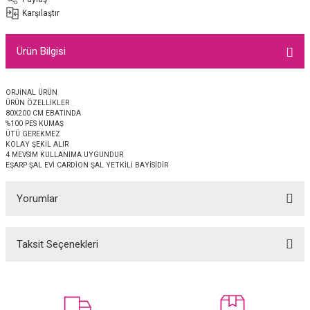
EŞARP
Karşılaştır
 EŞARP
AL
Ürün Bilgisi
İPEK EŞARP 2025-2026 SONBAHAR KIŞ
M JAKAR ŞAL
ORJİNAL ÜRÜN
ÜRÜN ÖZELLİKLER
GRAM EŞARP
ği İpek Koton Şal
80X200 CM EBATINDA
%100 PES KUMAŞ
ÜTÜ GEREKMEZ
KOLAY ŞEKİL ALIR
ARP
4 MEVSİM KULLANIMA UYGUNDUR
EŞARP ŞAL EVİ CARDİON ŞAL YETKİLİ BAYİSİDİR
 EŞARP
LI ŞAL
Yorumlar
EŞARP
KARLI ŞAL
Taksit Seçenekleri
 ŞAL
Bu ürüne ilk yorumu siz yapın!
 ŞAL
Yorum Yaz