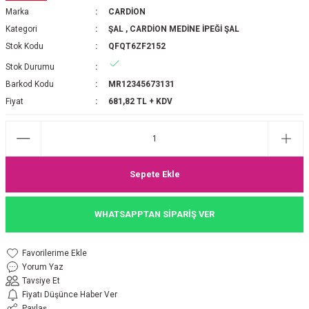
Marka
CARDİON
P 2025-2026 SONBAHAR KIŞ
E MONOGRAM ŞAL
Kategori
ŞAL
,
CARDİON MEDİNE İPEĞİ ŞAL
Stok Kodu
QFQT6ZF2152
M JAKAR EŞARP
İNKIL MEDİNE İPEĞİ ŞAL
Stok Durumu
OOLTUCH PAMUK EŞARP
L
Barkod Kodu
MR12345673131
Fiyat
681,82 TL + KDV
GEL ŞİFON EŞARP
LİĞİ İPEK KOTON EŞARP
Sepete Ekle
 EŞARP
LÜ ŞAL
WHATSAPPTAN SİPARİŞ VER
ARP
E İPEĞİ ŞAL
L İPEK EŞARP
O ŞAL
Yorum Yaz
Tavsiye Et
ARP
ŞAL
Fiyatı Düşünce Haber Ver
Paylaş