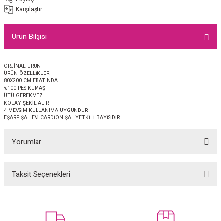
EŞARP
Karşılaştır
 EŞARP
AL
Ürün Bilgisi
İPEK EŞARP 2025-2026 SONBAHAR KIŞ
M JAKAR ŞAL
ORJİNAL ÜRÜN
ÜRÜN ÖZELLİKLER
GRAM EŞARP
ği İpek Koton Şal
80X200 CM EBATINDA
%100 PES KUMAŞ
ÜTÜ GEREKMEZ
KOLAY ŞEKİL ALIR
ARP
4 MEVSİM KULLANIMA UYGUNDUR
EŞARP ŞAL EVİ CARDİON ŞAL YETKİLİ BAYİSİDİR
 EŞARP
LI ŞAL
Yorumlar
EŞARP
KARLI ŞAL
Taksit Seçenekleri
 ŞAL
Bu ürüne ilk yorumu siz yapın!
 ŞAL
Yorum Yaz