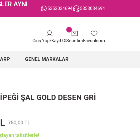
ŞLER AYNI
5353034694
5353034694
Giriş Yap/Kayıt Ol
Sepetim
Favorilerim
ŞARP
GENEL MARKALAR
İPEĞİ ŞAL GOLD DESEN GRİ
TL
750,00 TL
layan taksitlerle!