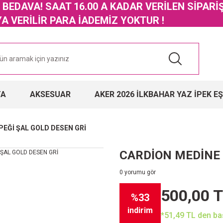
GO BEDAVA! SAAT 16.00 A KADAR VERİLEN SİPARİ
 VERİLİR PARA İADEMİZ YOKTUR !
TA
AKSESUAR
AKER 2026 İLKBAHAR YAZ İPEK E
PEĞİ ŞAL GOLD DESEN GRİ
CARDİON MEDİNE 
0 yorumu gör
500,00 
%33
indirim
*51,49 TL den baş