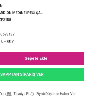
ON
RDİON MEDİNE İPEĞİ ŞAL
ZF2158
5673137
TL + KDV
Sepete Ekle
SAPPTAN SİPARİŞ VER
 Yaz
Tavsiye Et
Fiyatı Düşünce Haber Ver