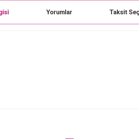
gisi
Yorumlar
Taksit Seç
Bu ürüne ilk yorumu siz yapın!