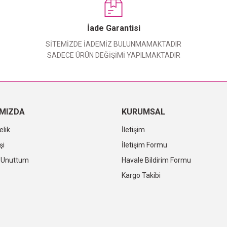
Yorum Yaz
İade Garantisi
SİTEMİZDE İADEMİZ BULUNMAMAKTADIR
SADECE ÜRÜN DEĞİŞİMİ YAPILMAKTADIR
IMIZDA
KURUMSAL
elik
İletişim
şi
İletişim Formu
i Unuttum
Havale Bildirim Formu
Kargo Takibi