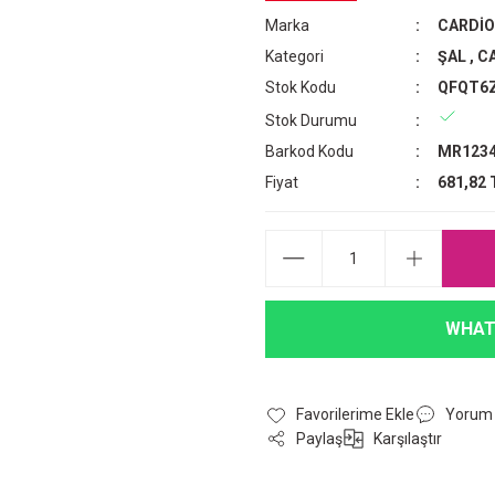
Marka
CARDİ
Kategori
ŞAL
,
CA
Stok Kodu
QFQT6
Stok Durumu
Barkod Kodu
MR1234
Fiyat
681,82 
WHAT
Yorum
Paylaş
Karşılaştır