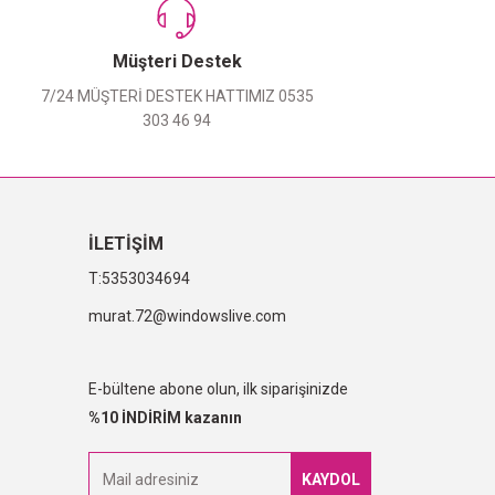
Müşteri Destek
7/24 MÜŞTERİ DESTEK HATTIMIZ 0535
303 46 94
İLETİŞİM
5353034694
murat.72@windowslive.com
E-bültene abone olun, ilk siparişinizde
%10 İNDİRİM kazanın
KAYDOL