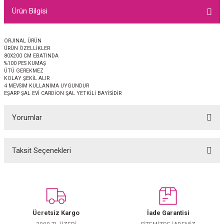
EŞARP
Ürün Bilgisi
 EŞARP
AL
ORJİNAL ÜRÜN
ÜRÜN ÖZELLİKLER
80X200 CM EBATINDA
İPEK EŞARP 2025-2026 SONBAHAR KIŞ
M JAKAR ŞAL
%100 PES KUMAŞ
ÜTÜ GEREKMEZ
KOLAY ŞEKİL ALIR
GRAM EŞARP
ği İpek Koton Şal
4 MEVSİM KULLANIMA UYGUNDUR
EŞARP ŞAL EVİ CARDİON ŞAL YETKİLİ BAYİSİDİR
ARP
Yorumlar
 EŞARP
LI ŞAL
Taksit Seçenekleri
EŞARP
KARLI ŞAL
Bu ürüne ilk yorumu siz yapın!
 ŞAL
Yorum Yaz
 ŞAL
Ücretsiz Kargo
İade Garantisi