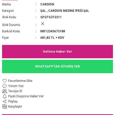
Marka
CARDİON
P 2025-2026 SONBAHAR KIŞ
E MONOGRAM ŞAL
Kategori
ŞAL
,
CARDİON MEDİNE İPEĞİ ŞAL
Stok Kodu
QFQT6ZF2211
M JAKAR EŞARP
İNKIL MEDİNE İPEĞİ ŞAL
Stok Durumu
OOLTUCH PAMUK EŞARP
L
Barkod Kodu
MR12345673188
Fiyat
681,82 TL + KDV
GEL ŞİFON EŞARP
Gelince Haber Ver
LİĞİ İPEK KOTON EŞARP
WHATSAPPTAN SİPARİŞ VER
 EŞARP
LÜ ŞAL
ARP
E İPEĞİ ŞAL
Yorum Yaz
Tavsiye Et
L İPEK EŞARP
O ŞAL
Fiyatı Düşünce Haber Ver
Paylaş
Karşılaştır
ARP
ŞAL