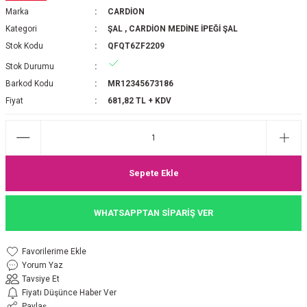
Marka
CARDİON
P 2025-2026 SONBAHAR KIŞ
E MONOGRAM ŞAL
Kategori
ŞAL
,
CARDİON MEDİNE İPEĞİ ŞAL
Stok Kodu
QFQT6ZF2209
M JAKAR EŞARP
İNKIL MEDİNE İPEĞİ ŞAL
Stok Durumu
OOLTUCH PAMUK EŞARP
L
Barkod Kodu
MR12345673186
Fiyat
681,82 TL + KDV
GEL ŞİFON EŞARP
LİĞİ İPEK KOTON EŞARP
Sepete Ekle
 EŞARP
LÜ ŞAL
WHATSAPPTAN SİPARİŞ VER
ARP
E İPEĞİ ŞAL
L İPEK EŞARP
O ŞAL
Yorum Yaz
Tavsiye Et
ARP
ŞAL
Fiyatı Düşünce Haber Ver
Paylaş