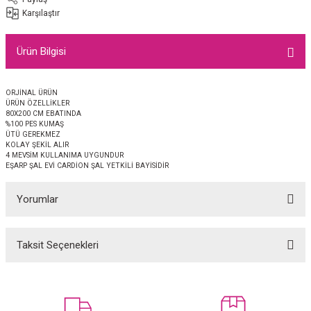
EŞARP
Karşılaştır
 EŞARP
AL
Ürün Bilgisi
İPEK EŞARP 2025-2026 SONBAHAR KIŞ
M JAKAR ŞAL
ORJİNAL ÜRÜN
ÜRÜN ÖZELLİKLER
GRAM EŞARP
ği İpek Koton Şal
80X200 CM EBATINDA
%100 PES KUMAŞ
ÜTÜ GEREKMEZ
KOLAY ŞEKİL ALIR
ARP
4 MEVSİM KULLANIMA UYGUNDUR
EŞARP ŞAL EVİ CARDİON ŞAL YETKİLİ BAYİSİDİR
 EŞARP
LI ŞAL
Yorumlar
EŞARP
KARLI ŞAL
Taksit Seçenekleri
 ŞAL
Bu ürüne ilk yorumu siz yapın!
 ŞAL
Yorum Yaz