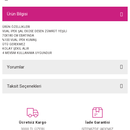
EŞARP
Ürün Bilgisi
 EŞARP
AL
ÜRÜN ÖZELLİKLERİ
VUAL İPEK ŞAL EKOSE DESEN ZÜMRÜT YEŞİLİ
İPEK EŞARP 2025-2026 SONBAHAR KIŞ
M JAKAR ŞAL
70X180 CM EBATINDA
%100 VUAL İPEK KUMAŞ
ÜTÜ GEREKMEZ
GRAM EŞARP
ği İpek Koton Şal
KOLAY ŞEKİL ALIR
4 MEVSİM KULLANIMA UYGUNDUR
ARP
Yorumlar
 EŞARP
LI ŞAL
Taksit Seçenekleri
Bu ürüne ilk yorumu siz yapın!
EŞARP
KARLI ŞAL
 ŞAL
Yorum Yaz
 ŞAL
Ücretsiz Kargo
İade Garantisi
3000 TL ÜZERİ
SİTEMİZDE İADEMİZ