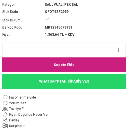
Kategori
ŞAL
,
VUAL İPEK ŞAL
P 2025-2026 SONBAHAR KIŞ
E MONOGRAM ŞAL
Stok Kodu
QFQT6ZF2959
Stok Durumu
M JAKAR EŞARP
İNKIL MEDİNE İPEĞİ ŞAL
Barkod Kodu
MR12345673931
OOLTUCH PAMUK EŞARP
L
Fiyat
1.363,64 TL + KDV
GEL ŞİFON EŞARP
LİĞİ İPEK KOTON EŞARP
Sepete Ekle
 EŞARP
LÜ ŞAL
WHATSAPPTAN SİPARİŞ VER
ARP
E İPEĞİ ŞAL
Yorum Yaz
L İPEK EŞARP
O ŞAL
Tavsiye Et
Fiyatı Düşünce Haber Ver
ARP
ŞAL
Paylaş
Karşılaştır