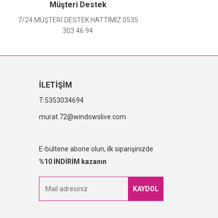
Müşteri Destek
7/24 MÜŞTERİ DESTEK HATTIMIZ 0535
303 46 94
İLETİŞİM
5353034694
murat.72@windowslive.com
E-bültene abone olun, ilk siparişinizde
%10 İNDİRİM kazanın
KAYDOL