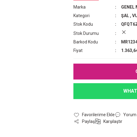
Marka
GENEL
Kategori
ŞAL
,
VU
Stok Kodu
QFQT6
Stok Durumu
Barkod Kodu
MR1234
Fiyat
1.363,6
WHAT
Yorum
Paylaş
Karşılaştır