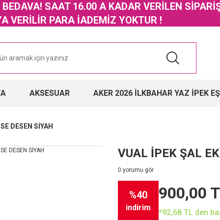
GO BEDAVA! SAAT 16.00 A KADAR VERİLEN SİPARİ
 VERİLİR PARA İADEMİZ YOKTUR !
TA
AKSESUAR
AKER 2026 İLKBAHAR YAZ İPEK E
OSE DESEN SİYAH
VUAL İPEK ŞAL E
0 yorumu gör
900,00 
%40
indirim
*92,68 TL den baş