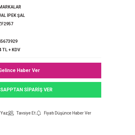
 MARKALAR
AL İPEK ŞAL
ZF2957
5673929
4 TL + KDV
Gelince Haber Ver
SAPPTAN SİPARİŞ VER
 Yaz
Tavsiye Et
Fiyatı Düşünce Haber Ver