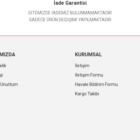
Yorum Yaz
İade Garantisi
SİTEMİZDE İADEMİZ BULUNMAMAKTADIR
SADECE ÜRÜN DEĞİŞİMİ YAPILMAKTADIR
IMIZDA
KURUMSAL
elik
İletişim
şi
İletişim Formu
i Unuttum
Havale Bildirim Formu
Kargo Takibi