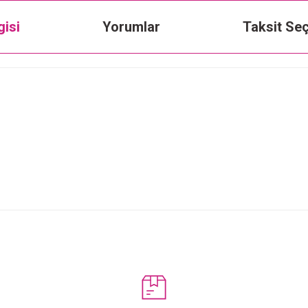
gisi
Yorumlar
Taksit Seç
Bu ürüne ilk yorumu siz yapın!