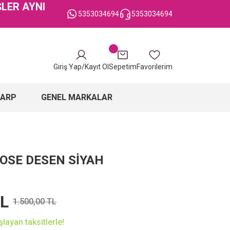
ŞLER AYNI
5353034694
5353034694
Giriş Yap/Kayıt Ol
Sepetim
Favorilerim
ŞARP
GENEL MARKALAR
KOSE DESEN SİYAH
TL
1.500,00 TL
layan taksitlerle!