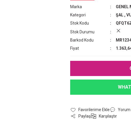
Marka
GENEL
Kategori
ŞAL
,
VU
Stok Kodu
QFQT6
Stok Durumu
Barkod Kodu
MR1234
Fiyat
1.363,6
WHAT
Yorum
Paylaş
Karşılaştır