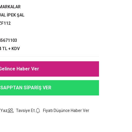
 MARKALAR
AL İPEK ŞAL
ZF112
5671103
4 TL + KDV
Gelince Haber Ver
SAPPTAN SİPARİŞ VER
 Yaz
Tavsiye Et
Fiyatı Düşünce Haber Ver