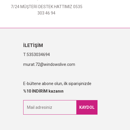
7/24 MÜŞTERİ DESTEK HATTIMIZ 0535
303 46 94
İLETİŞİM
5353034694
murat.72@windowslive.com
E-bültene abone olun, ilk siparişinizde
%10 İNDİRİM kazanın
KAYDOL