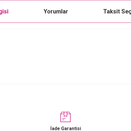
gisi
Yorumlar
Taksit Seç
Bu ürüne ilk yorumu siz yapın!
Yorum Yaz
İade Garantisi