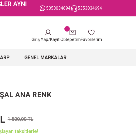
ŞLER AYNI
5353034694
5353034694
Giriş Yap/Kayıt Ol
Sepetim
Favorilerim
ŞARP
GENEL MARKALAR
 ŞAL ANA RENK
TL
1.500,00 TL
layan taksitlerle!