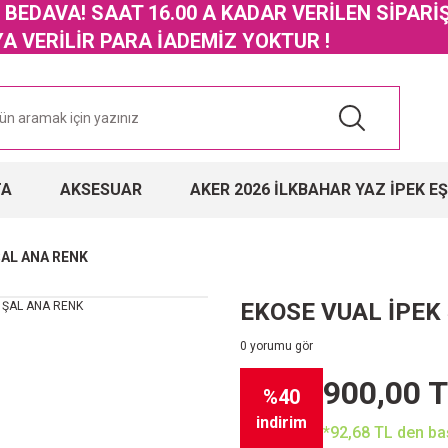
GO BEDAVA! SAAT 16.00 A KADAR VERİLEN SİPARİ
 VERİLİR PARA İADEMİZ YOKTUR !
TA
AKSESUAR
AKER 2026 İLKBAHAR YAZ İPEK E
ŞAL ANA RENK
EKOSE VUAL İPEK
0 yorumu gör
900,00 
%40
indirim
*92,68 TL den baş