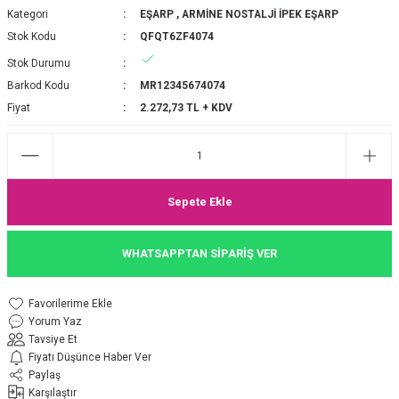
Kategori
EŞARP
,
ARMİNE NOSTALJİ İPEK EŞARP
P 2025-2026 SONBAHAR KIŞ
E MONOGRAM ŞAL
Stok Kodu
QFQT6ZF4074
Stok Durumu
M JAKAR EŞARP
İNKIL MEDİNE İPEĞİ ŞAL
Barkod Kodu
MR12345674074
OOLTUCH PAMUK EŞARP
L
Fiyat
2.272,73 TL + KDV
GEL ŞİFON EŞARP
LİĞİ İPEK KOTON EŞARP
Sepete Ekle
 EŞARP
LÜ ŞAL
WHATSAPPTAN SİPARİŞ VER
ARP
E İPEĞİ ŞAL
Yorum Yaz
L İPEK EŞARP
O ŞAL
Tavsiye Et
Fiyatı Düşünce Haber Ver
ARP
ŞAL
Paylaş
Karşılaştır