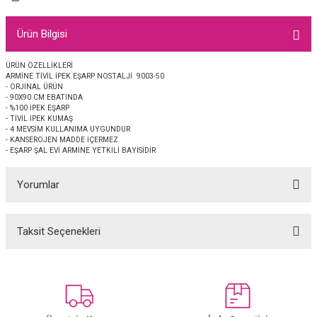
EŞARP
Ürün Bilgisi
 EŞARP
AL
ÜRÜN ÖZELLİKLERİ
ARMİNE TİVİL İPEK EŞARP NOSTALJİ 9003-50
İPEK EŞARP 2025-2026 SONBAHAR KIŞ
M JAKAR ŞAL
- ORJİNAL ÜRÜN
- 90X90 CM EBATINDA
- %100 İPEK EŞARP
GRAM EŞARP
ği İpek Koton Şal
- TİVİL İPEK KUMAŞ
- 4 MEVSİM KULLANIMA UYGUNDUR
- KANSEROJEN MADDE İÇERMEZ
ARP
- EŞARP ŞAL EVİ ARMİNE YETKİLİ BAYİSİDİR
Yorumlar
 EŞARP
LI ŞAL
EŞARP
KARLI ŞAL
Taksit Seçenekleri
Bu ürüne ilk yorumu siz yapın!
 ŞAL
Yorum Yaz
 ŞAL