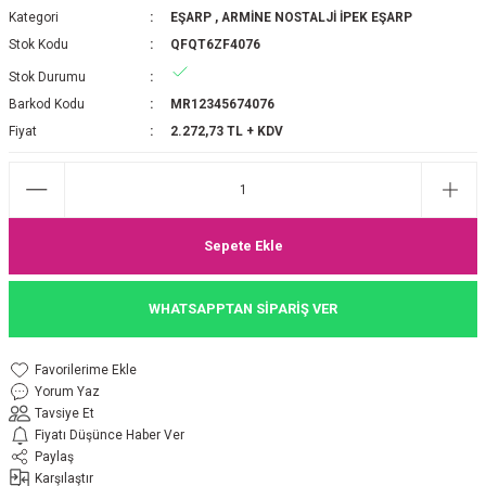
Kategori
EŞARP
,
ARMİNE NOSTALJİ İPEK EŞARP
P 2025-2026 SONBAHAR KIŞ
E MONOGRAM ŞAL
Stok Kodu
QFQT6ZF4076
Stok Durumu
M JAKAR EŞARP
İNKIL MEDİNE İPEĞİ ŞAL
Barkod Kodu
MR12345674076
OOLTUCH PAMUK EŞARP
L
Fiyat
2.272,73 TL + KDV
GEL ŞİFON EŞARP
LİĞİ İPEK KOTON EŞARP
Sepete Ekle
 EŞARP
LÜ ŞAL
WHATSAPPTAN SİPARİŞ VER
ARP
E İPEĞİ ŞAL
Yorum Yaz
L İPEK EŞARP
O ŞAL
Tavsiye Et
Fiyatı Düşünce Haber Ver
ARP
ŞAL
Paylaş
Karşılaştır