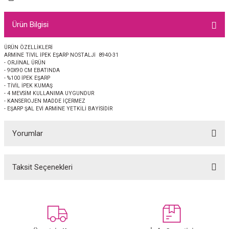
EŞARP
Ürün Bilgisi
 EŞARP
AL
ÜRÜN ÖZELLİKLERİ
ARMİNE TİVİL İPEK EŞARP NOSTALJİ 8940-31
İPEK EŞARP 2025-2026 SONBAHAR KIŞ
M JAKAR ŞAL
- ORJİNAL ÜRÜN
- 90X90 CM EBATINDA
- %100 İPEK EŞARP
GRAM EŞARP
ği İpek Koton Şal
- TİVİL İPEK KUMAŞ
- 4 MEVSİM KULLANIMA UYGUNDUR
- KANSEROJEN MADDE İÇERMEZ
ARP
- EŞARP ŞAL EVİ ARMİNE YETKİLİ BAYİSİDİR
Yorumlar
 EŞARP
LI ŞAL
EŞARP
KARLI ŞAL
Taksit Seçenekleri
Bu ürüne ilk yorumu siz yapın!
 ŞAL
Yorum Yaz
 ŞAL