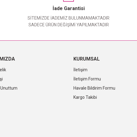
Yorum Yaz
İade Garantisi
SİTEMİZDE İADEMİZ BULUNMAMAKTADIR
SADECE ÜRÜN DEĞİŞİMİ YAPILMAKTADIR
IMIZDA
KURUMSAL
elik
İletişim
şi
İletişim Formu
i Unuttum
Havale Bildirim Formu
Kargo Takibi