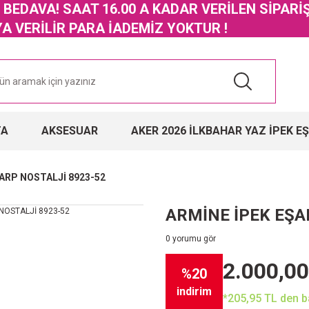
GO BEDAVA! SAAT 16.00 A KADAR VERİLEN SİPARİ
 VERİLİR PARA İADEMİZ YOKTUR !
TA
AKSESUAR
AKER 2026 İLKBAHAR YAZ İPEK E
ARP NOSTALJİ 8923-52
ARMİNE İPEK EŞA
0 yorumu gör
2.000,00
%20
indirim
*205,95 TL den ba