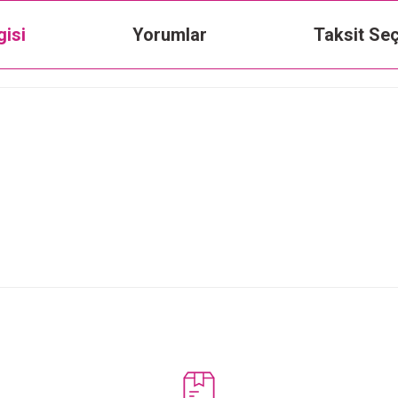
gisi
Yorumlar
Taksit Seç
Bu ürüne ilk yorumu siz yapın!