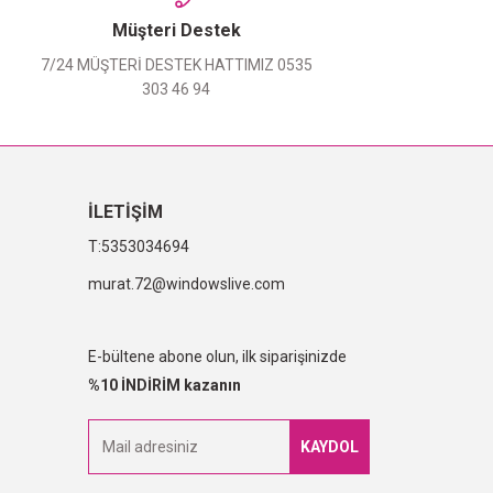
Müşteri Destek
7/24 MÜŞTERİ DESTEK HATTIMIZ 0535
303 46 94
İLETİŞİM
5353034694
murat.72@windowslive.com
E-bültene abone olun, ilk siparişinizde
%10 İNDİRİM kazanın
KAYDOL