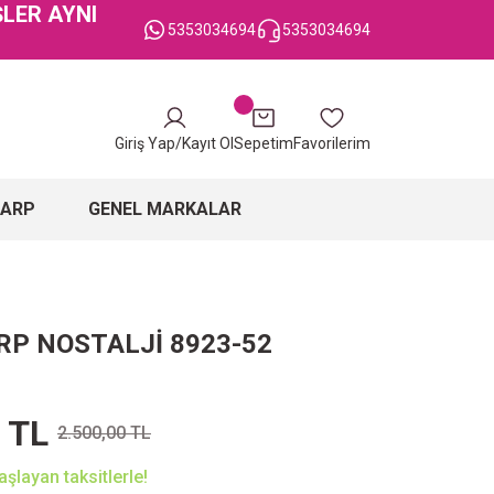
ŞLER AYNI
5353034694
5353034694
Giriş Yap/Kayıt Ol
Sepetim
Favorilerim
ŞARP
GENEL MARKALAR
RP NOSTALJİ 8923-52
 TL
2.500,00 TL
şlayan taksitlerle!