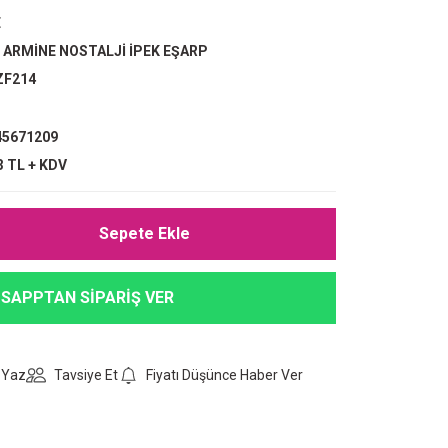
E
,
ARMİNE NOSTALJİ İPEK EŞARP
ZF214
5671209
3 TL + KDV
Sepete Ekle
SAPPTAN SİPARİŞ VER
 Yaz
Tavsiye Et
Fiyatı Düşünce Haber Ver