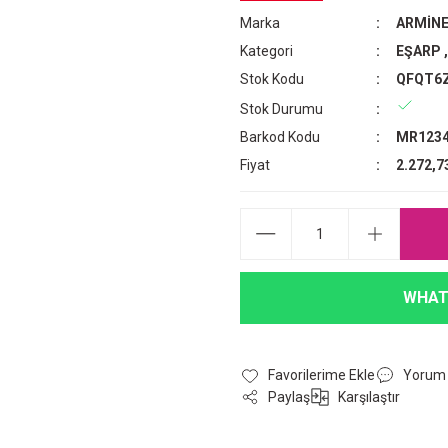
Marka
ARMİN
Kategori
EŞARP
Stok Kodu
QFQT6
Stok Durumu
Barkod Kodu
MR1234
Fiyat
2.272,7
WHAT
Yorum
Paylaş
Karşılaştır