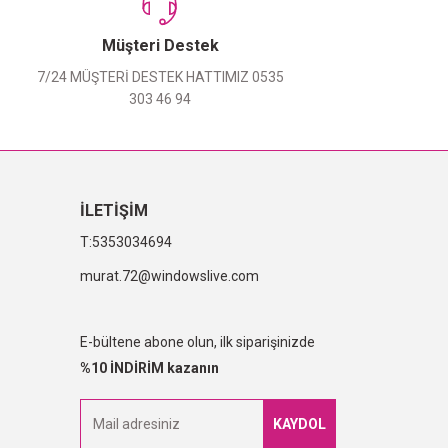
Müşteri Destek
7/24 MÜŞTERİ DESTEK HATTIMIZ 0535
303 46 94
İLETİŞİM
5353034694
murat.72@windowslive.com
E-bültene abone olun, ilk siparişinizde
%10 İNDİRİM kazanın
KAYDOL