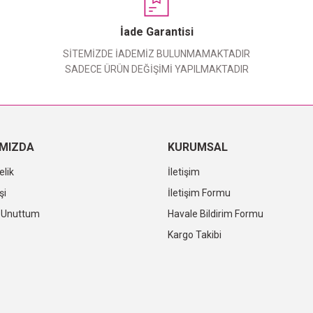
Yorum Yaz
İade Garantisi
SİTEMİZDE İADEMİZ BULUNMAMAKTADIR
SADECE ÜRÜN DEĞİŞİMİ YAPILMAKTADIR
IMIZDA
KURUMSAL
elik
İletişim
şi
İletişim Formu
i Unuttum
Havale Bildirim Formu
Kargo Takibi