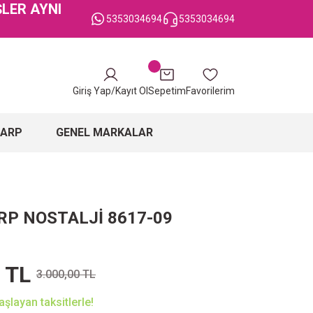
ŞLER AYNI
5353034694
5353034694
Giriş Yap/Kayıt Ol
Sepetim
Favorilerim
ŞARP
GENEL MARKALAR
RP NOSTALJİ 8617-09
 TL
3.000,00 TL
şlayan taksitlerle!