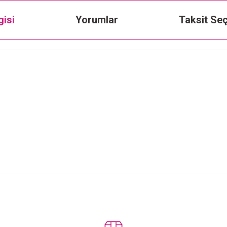
gisi
Yorumlar
Taksit Seç
Bu ürüne ilk yorumu siz yapın!