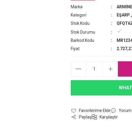
Marka
ARMİN
Kategori
EŞARP
Stok Kodu
QFQT6
Stok Durumu
Barkod Kodu
MR1234
Fiyat
2.727,2
WHAT
Yorum
Paylaş
Karşılaştır