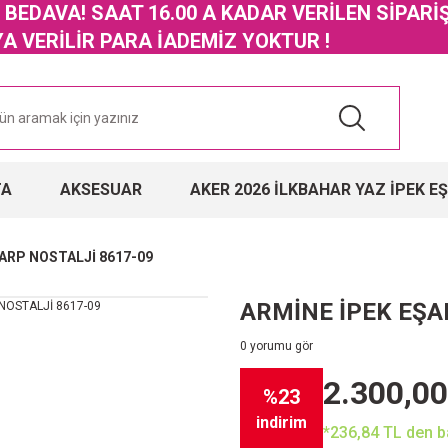
GO BEDAVA! SAAT 16.00 A KADAR VERİLEN SİPARİ
 VERİLİR PARA İADEMİZ YOKTUR !
TA
AKSESUAR
AKER 2026 İLKBAHAR YAZ İPEK E
ARP NOSTALJİ 8617-09
ARMİNE İPEK EŞA
0 yorumu gör
2.300,00
%23
indirim
*236,84 TL den ba