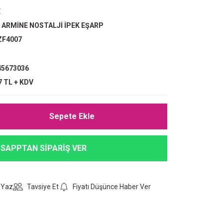
E
,
ARMİNE NOSTALJİ İPEK EŞARP
ZF4007
5673036
7 TL + KDV
Sepete Ekle
SAPPTAN SİPARİŞ VER
 Yaz
Tavsiye Et
Fiyatı Düşünce Haber Ver