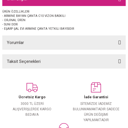
EŞARP
ÜRÜN ÖZELLİKLERİ
- ARMİNE BAYAN ÇANTA C10 VİZON BASKILI
 EŞARP
AL
- ORJİNAL ÜRÜN
- SUNİ DERİ
- EŞARP ŞAL EVİ ARMİNE ÇANTA YETKİLİ BAYİSİDİR
İPEK EŞARP 2025-2026 SONBAHAR KIŞ
M JAKAR ŞAL
Yorumlar
GRAM EŞARP
ği İpek Koton Şal
ARP
Taksit Seçenekleri
Bu ürüne ilk yorumu siz yapın!
 EŞARP
LI ŞAL
Yorum Yaz
EŞARP
KARLI ŞAL
Ücretsiz Kargo
İade Garantisi
 ŞAL
3000 TL ÜZERİ
SİTEMİZDE İADEMİZ
ALIŞVERİŞLERDE KARGO
BULUNMAMAKTADIR SADECE
BEDAVA
ÜRÜN DEĞİŞİMİ
 ŞAL
YAPILMAKTADIR