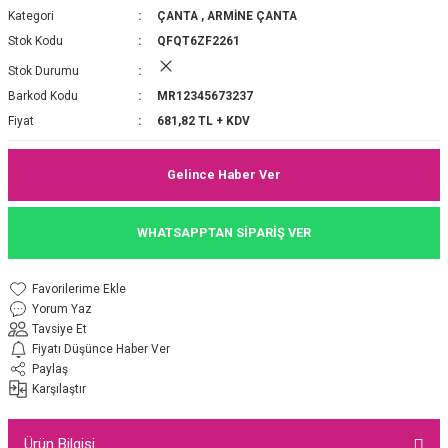
Kategori
ÇANTA
,
ARMİNE ÇANTA
P 2025-2026 SONBAHAR KIŞ
E MONOGRAM ŞAL
Stok Kodu
QFQT6ZF2261
Stok Durumu
M JAKAR EŞARP
İNKIL MEDİNE İPEĞİ ŞAL
Barkod Kodu
MR12345673237
OOLTUCH PAMUK EŞARP
L
Fiyat
681,82 TL + KDV
GEL ŞİFON EŞARP
Gelince Haber Ver
LİĞİ İPEK KOTON EŞARP
WHATSAPPTAN SİPARİŞ VER
 EŞARP
LÜ ŞAL
Yorum Yaz
ARP
E İPEĞİ ŞAL
Tavsiye Et
Fiyatı Düşünce Haber Ver
L İPEK EŞARP
O ŞAL
Paylaş
Karşılaştır
ARP
ŞAL
Ürün Bilgisi